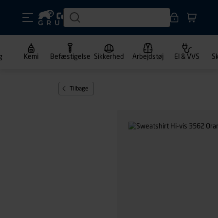
g
Kemi
Befæstigelse
Sikkerhed
Arbejdstøj
El & VVS
S
Tilbage