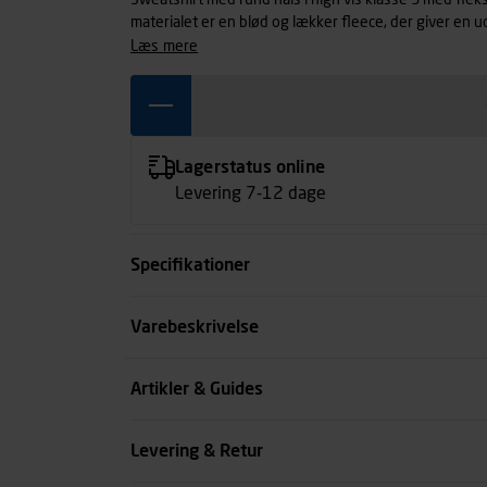
Sweatshirt med rund hals i high vis klasse 3 med fleks
materialet er en blød og lækker fleece, der giver en 
ribkant og kan industrivaskes. Certificeret i henhold 
læs mere
Lagerstatus online
Levering 7-12 dage
Specifikationer
Størrelse
Varebeskrivelse
Farve
Artikler & Guides
Køn
Levering & Retur
se all spec