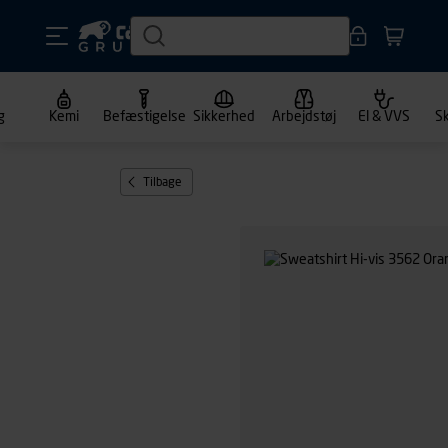
g
Kemi
Befæstigelse
Sikkerhed
Arbejdstøj
El & VVS
S
Tilbage