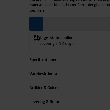
Sweatshirt med rund hals i high vis klasse 3 med fleks
materialet er en blød og lækker fleece, der giver en 
ribkant og kan industrivaskes. Certificeret i henhold 
læs mere
Lagerstatus online
Levering 7-12 dage
Specifikationer
Størrelse
Varebeskrivelse
Farve
Artikler & Guides
Køn
Levering & Retur
se all spec