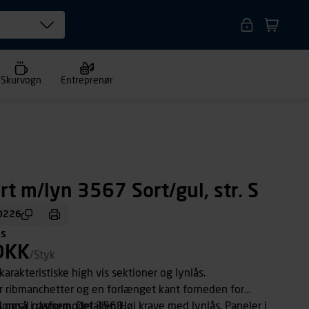
Skurvogn
Entreprenør
rt m/lyn 3567 Sort/gul, str. S
0226
ms
DKK
/Styk
arakteristiske high vis sektioner og lynlås.
r ribmanchetter og en forlænget kant forneden for
s også i damemodel 3568.
Normal pasform. Detaljer: Høj krave med lynlås. Paneler i