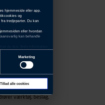
es hjemmeside eller app.
tikcookies og
ra tredjeparter. Du kan
hjemmesiden eller hvordan
taansvarlig kan behandle
an du bl.a. finde information
Marketing
ektiviteten af vores
m derfor skal være nemme at
eside og app), herunder
søgeord, IP-adresse,
Tillad alle cookies
 ændrer den måde
rører værktøj, beslag,
 dit foretrukne sprog, og den