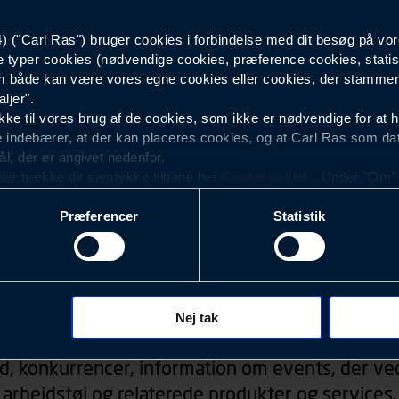
("Carl Ras") bruger cookies i forbindelse med dit besøg på vor
Herre
e typer cookies (nødvendige cookies, præference cookies, statis
 både kan være vores egne cookies eller cookies, der stammer f
ljer".
e til vores brug af de cookies, som ikke er nødvendige for at 
 indebærer, at der kan placeres cookies, og at Carl Ras som da
ål, der er angivet nedenfor.
ller trække dit samtykke tilbage her
Cookiepolitik
. Under "Om" k
ookies.
Præferencer
Statistik
okies med det formål at optimere design, brugervenlighed og eff
r analyser af, hvilke oplysninger der er mest populære, og so
ndles der personoplysninger om brugen af vores platforme (hjemm
, hvad der klikkes på, sider/indhold der besøges, browsertype, 
Nyhedsbrev
 (computer, smartphone mv.) samt de features, der anvendes.
Nej tak
ecookies for at vores hjemmeside kan huske oplysninger, der
d, konkurrencer, information om events, der ved
rer sig på. Til dette formål behandles der personoplysninger om
arbejdstøj og relaterede produkter og services.