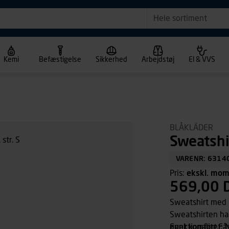
Hele sortiment
Kemi
Befæstigelse
Sikkerhed
Arbejdstøj
El & VVS
BLÅKLÄDER
Sweatshi
VARENR: 6314
Pris:
ekskl. mo
569,00 
Sweatshirt med k
Sweatshirten ha
øget komfort.Få
Funktionalitet: 