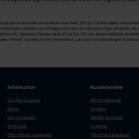
øringscookies med det formål at spore besøgende på vores hj
under vise annoncer, der er relevante (profilering). Til dette for
odtage personaliserede henvendelser via e-mail, SMS og i Carl Ras-appen med nyhed
af vores platforme (hjemmeside og app), herunder færden på si
rkedsføringen skræddersyes på baggrund af dine kontaktoplysninger, produkter, du v
r besøges, browsertype, søgeord, IP-adresse, informationer om 
købshistorik). Samtykket betyder også, at Carl Ras A/S som dataansvarlig kan beha
tures, der anvendes.
trykke "Afmeld" i bunden af hver henvendelse. Læs mere om behandlingen af person
es
persondatapolitik
, der indeholder yderligere information om b
Information
Kundefordele
Carl Ras Gruppen
Bliv kontokunde
Om os
Services
Job og karriere
Digitale løsninger
Find butik
Levering
Ofte stillede spørgsmål
Tilbud og kampagner