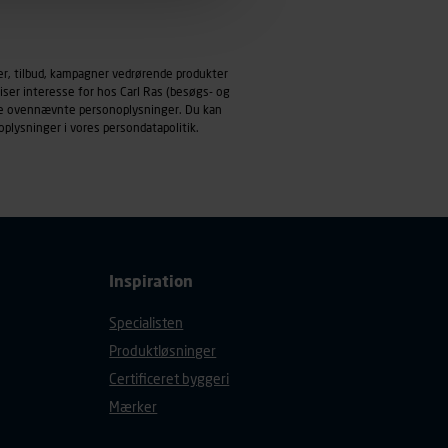
emmeside og apps med
mål behandles der
er, tilbud, kampagner vedrørende produkter
derne, tidspunkt, hvad der
iser interesse for hos Carl Ras (besøgs- og
enhedstype (computer,
ndle ovennævnte personoplysninger. Du kan
oplysninger i vores
persondatapolitik
.
ehandling af
Inspiration
Specialisten
Produktløsninger
Certificeret byggeri
Mærker