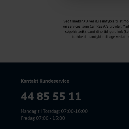
Markedsføringscookies
Carl Ras anvender markedsf
henblik på markedsføring, her
Ved tilmelding giver du samtykke til at m
personoplysninger om brugen 
og services, som Carl Ras A/S tilbyder. Ma
klikkes på, sider/indhold de
søgehistorik), samt dine tidligere køb (
smartphone mv.) samt de fea
trække dit samtykke tilbage ved at 
Vi henviser endvidere til vor
personoplysninger.
Kontakt Kundeservice
44 85 55 11
Mandag til Torsdag: 07:00-16:00
Fredag 07:00 - 15:00