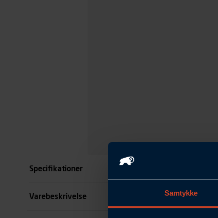
Specifikationer
Samtykke
Størrelse
Varebeskrivelse
Farve