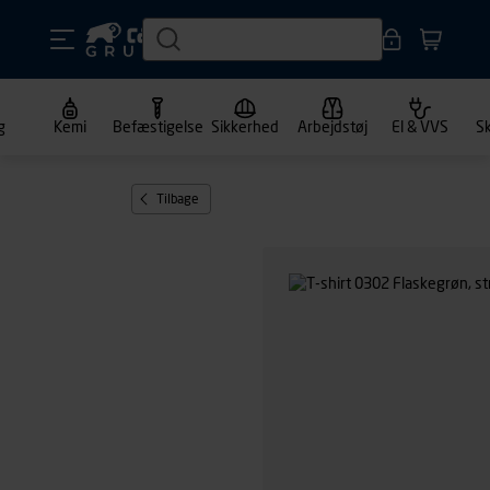
g
Kemi
Befæstigelse
Sikkerhed
Arbejdstøj
El & VVS
S
Tilbage