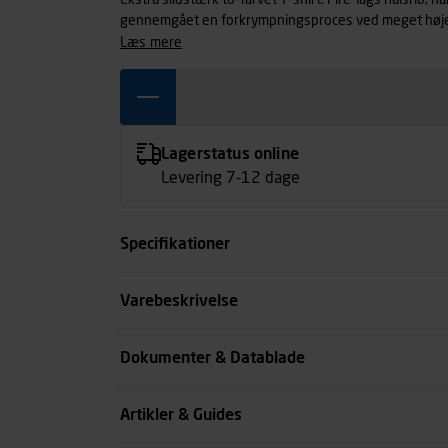
Ekstra slidstærk to-farvet T-shirt. Fire-lags halsrib, 
gennemgået en forkrympningsproces ved meget høje t
ekstra stabilitet og lang levetid.
læs mere
Lagerstatus online
Levering 7-12 dage
Specifikationer
Størrelse
Varebeskrivelse
Farve
Dokumenter & Datablade
Køn
Artikler & Guides
se all spec