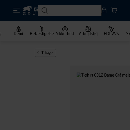
g
Kemi
Befæstigelse
Sikkerhed
Arbejdstøj
El & VVS
S
Tilbage