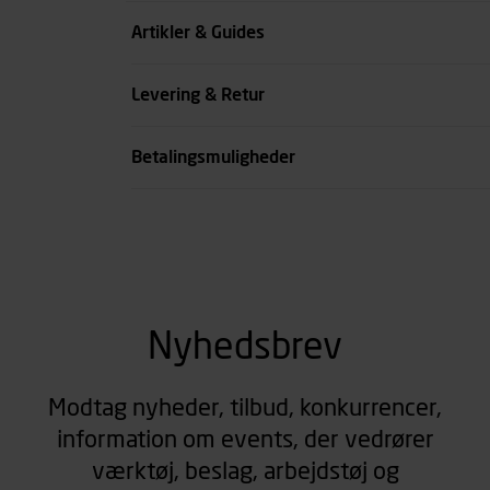
Køn
Artikler & Guides
se all spec
Levering & Retur
Betalingsmuligheder
Nyhedsbrev
Modtag nyheder, tilbud, konkurrencer,
information om events, der vedrører
værktøj, beslag, arbejdstøj og