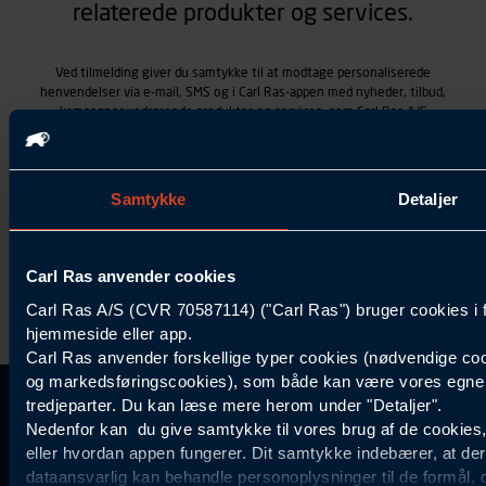
relaterede produkter og services.
Ved tilmelding giver du samtykke til at modtage personaliserede
henvendelser via e-mail, SMS og i Carl Ras-appen med nyheder, tilbud,
kampagner vedrørende produkter og services, som Carl Ras A/S
tilbyder. Markedsføringen skræddersyes på baggrund af dine
kontaktoplysninger, produkter, du viser interesse for hos Carl Ras
(besøgs- og søgehistorik), samt dine tidligere køb (købshistorik).
Samtykket betyder også, at Carl Ras A/S som dataansvarlig kan
Samtykke
Detaljer
behandle ovennævnte personoplysninger. Du kan trække dit
samtykke tilbage ved at trykke "Afmeld" i bunden af hver
henvendelse. Læs mere om behandlingen af personoplysninger i
vores
persondatapolitik
.
Carl Ras anvender cookies
Carl Ras A/S (CVR 70587114) ("Carl Ras") bruger cookies i 
hjemmeside eller app.
Carl Ras anvender forskellige typer cookies (nødvendige coo
og markedsføringscookies), som både kan være vores egne c
tredjeparter. Du kan læse mere herom under "Detaljer".
Kontakt Kundeservice
Information
Kundefordele
Inspiration
Nedenfor kan du give samtykke til vores brug af de cookies
Carl Ras Gruppen
Bliv kontokunde
Specialisten
eller hvordan appen fungerer. Dit samtykke indebærer, at de
44 85 55
Om os
Services
Produktløsninger
dataansvarlig kan behandle personoplysninger til de formål, 