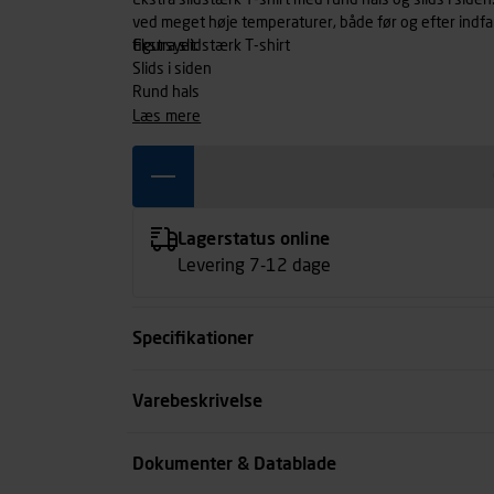
Ekstra slidstærk T-shirt med rund hals og slids i si
ved meget høje temperaturer, både før og efter indfarv
figursyet.
Ekstra slidstærk T-shirt
Slids i siden
Rund hals
læs mere
Lagerstatus online
Levering 7-12 dage
Specifikationer
Størrelse
Varebeskrivelse
Farve
Dokumenter & Datablade