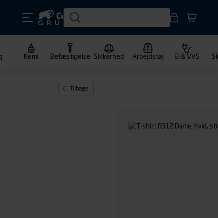
g
Kemi
Befæstigelse
Sikkerhed
Arbejdstøj
El & VVS
S
Tilbage