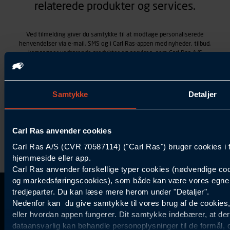
relaterede produkter og services.
Ved tilmelding giver du samtykke til at modtage personaliserede
henvendelser via e-mail, SMS og i Carl Ras-appen med nyheder, tilbud,
kampagner vedrørende produkter og services, som Carl Ras A/S
tilbyder. Markedsføringen skræddersyes på baggrund af dine
kontaktoplysninger, produkter, du viser interesse for hos Carl Ras
(besøgs- og søgehistorik), samt dine tidligere køb (købshistorik).
Samtykket betyder også, at Carl Ras A/S som dataansvarlig kan
Samtykke
Detaljer
behandle ovennævnte personoplysninger. Du kan trække dit
samtykke tilbage ved at trykke "Afmeld" i bunden af hver
henvendelse. Læs mere om behandlingen af personoplysninger i
vores
persondatapolitik
.
Carl Ras anvender cookies
Carl Ras A/S (CVR 70587114) ("Carl Ras") bruger cookies i 
hjemmeside eller app.
Carl Ras anvender forskellige typer cookies (nødvendige coo
og markedsføringscookies), som både kan være vores egne c
tredjeparter. Du kan læse mere herom under "Detaljer".
Kontakt Kundeservice
Information
Kundefordele
Inspiration
Nedenfor kan du give samtykke til vores brug af de cookies
Carl Ras Gruppen
Bliv kontokunde
Specialisten
eller hvordan appen fungerer. Dit samtykke indebærer, at de
44 85 55
Om os
Services
Produktløsninger
dataansvarlig kan behandle personoplysninger til de formål, 