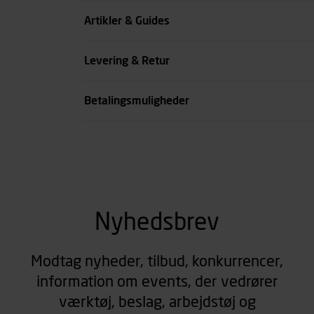
Køn
Artikler & Guides
se all spec
Levering & Retur
Betalingsmuligheder
Nyhedsbrev
Modtag nyheder, tilbud, konkurrencer,
information om events, der vedrører
værktøj, beslag, arbejdstøj og