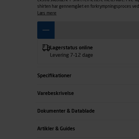
Ekstra slidstærk T-shirt i en lettere metervare. Fire-l
shirten har gennemgået en forkrympningsproces ved 
indfarvningen, for ekstra stabilitet og lang levetid.
læs mere
Lagerstatus online
Levering 7-12 dage
Specifikationer
Størrelse
Varebeskrivelse
Farve
Dokumenter & Datablade
Køn
Artikler & Guides
se all spec