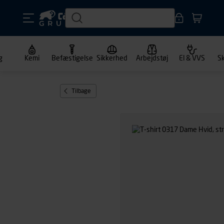
g
Kemi
Befæstigelse
Sikkerhed
Arbejdstøj
El & VVS
S
Tilbage