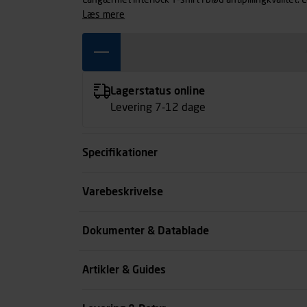
Langærmet interlock T-shirt i blød antipillingkvalitet. 
læs mere
Lagerstatus online
Levering 7-12 dage
Specifikationer
Størrelse
Varebeskrivelse
Farve
Dokumenter & Datablade
Køn
Artikler & Guides
se all spec