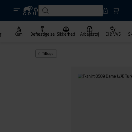
g
Kemi
Befæstigelse
Sikkerhed
Arbejdstøj
El & VVS
S
Tilbage