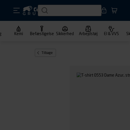
g
Kemi
Befæstigelse
Sikkerhed
Arbejdstøj
El & VVS
S
Tilbage