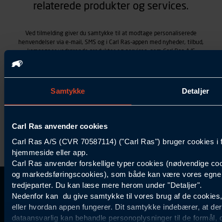
relaterede produkter og services.
Ved tilmelding giver du samtykke til at modtage personaliserede
henvendelser via e-mail, SMS og i Carl Ras-appen med nyheder, tilbud,
kampagner vedrørende produkter og services, som Carl Ras A/S
tilbyder. Markedsføringen skræddersyes på baggrund af dine
kontaktoplysninger, produkter, du viser interesse for hos Carl Ras
(besøgs- og søgehistorik), samt dine tidligere køb (købshistorik).
Samtykket betyder også, at Carl Ras A/S som dataansvarlig kan
Samtykke
Detaljer
behandle ovennævnte personoplysninger. Du kan trække dit
samtykke tilbage ved at trykke "Afmeld" i bunden af hver
henvendelse. Læs mere om behandlingen af personoplysninger i
vores
persondatapolitik
.
Carl Ras anvender cookies
Carl Ras A/S (CVR 70587114) ("Carl Ras") bruger cookies i 
hjemmeside eller app.
Carl Ras anvender forskellige typer cookies (nødvendige coo
og markedsføringscookies), som både kan være vores egne c
tredjeparter. Du kan læse mere herom under "Detaljer".
Kontakt Kundeservice
Information
Kundefordele
Inspiration
Nedenfor kan du give samtykke til vores brug af de cookies
Carl Ras Gruppen
Bliv kontokunde
Specialisten
eller hvordan appen fungerer. Dit samtykke indebærer, at de
44 85 55
Om os
Services
Produktløsninger
dataansvarlig kan behandle personoplysninger til de formål, 