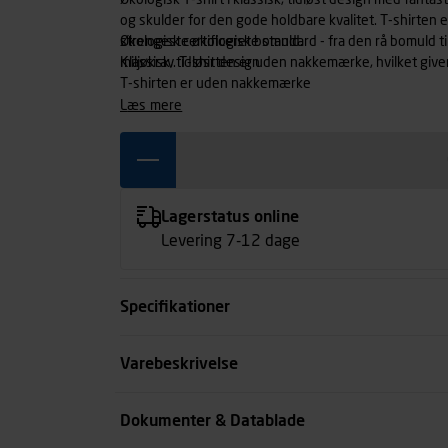
Økologisk T-shirt i klassisk, tidløst design med fanta
og skulder for den gode holdbare kvalitet. T-shirten er
strengeste økologiske standard - fra den rå bomuld ti
Økologisk certificeret bomuld.
miljøkrav. T-shirten er uden nakkemærke, hvilket giver
Klassisk, tidløst design
T-shirten er uden nakkemærke
læs mere
Lagerstatus online
Levering 7-12 dage
Specifikationer
Størrelse
Varebeskrivelse
Farve
Dokumenter & Datablade