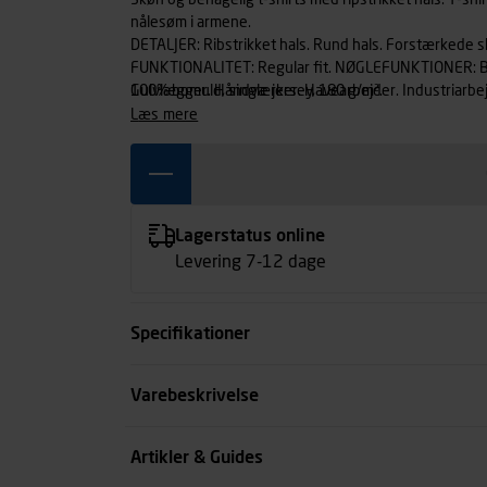
Skøn og behagelig t-shirts med ripstrikket hals. T-sh
nålesøm i armene.
DETALJER: Ribstrikket hals. Rund hals. Forstærkede 
FUNKTIONALITET: Regular fit. NØGLEFUNKTIONER: Beto
Gulvlægger. Håndværker. Havearbejder. Industriarbej
100% bomuld, single jersey, 180 g/m².
Murer/Fliselægger. Rengøringsassistent. Tagdækker. 
læs mere
VASKEANVISNINGER: 60 °C. Strygning - medium. Tåler ik
vaskeri
Lagerstatus online
Levering 7-12 dage
Specifikationer
Størrelse
Varebeskrivelse
Farve
Artikler & Guides