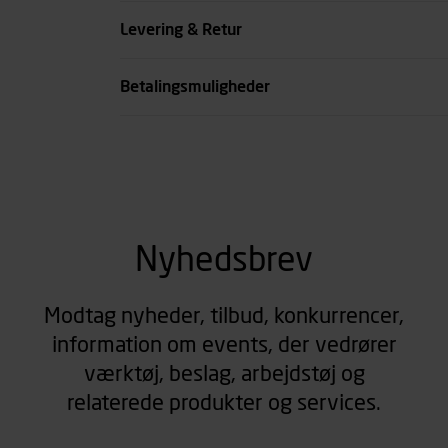
Køn
Levering & Retur
se all spec
Betalingsmuligheder
Nyhedsbrev
Modtag nyheder, tilbud, konkurrencer,
information om events, der vedrører
værktøj, beslag, arbejdstøj og
relaterede produkter og services.