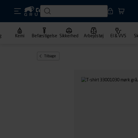
g
Kemi
Befæstigelse
Sikkerhed
Arbejdstøj
El & VVS
S
Tilbage