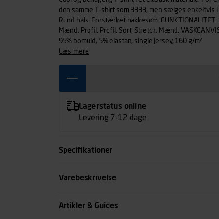
Cool og behagelig T-shirt i et elastisk materiale. For 
den samme T-shirt som 3333, men sælges enkeltvis i 
Rund hals. Forstærket nakkesøm. FUNKTIONALITET: 
Mænd. Profil. Profil. Sort. Stretch. Mænd. VASKEANVI
95% bomuld, 5% elastan, single jersey, 160 g/m²
læs mere
Lagerstatus online
Levering 7-12 dage
Specifikationer
Størrelse
Varebeskrivelse
Farve
Artikler & Guides