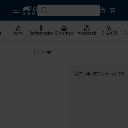
g
Kemi
Befæstigelse
Sikkerhed
Arbejdstøj
El & VVS
S
Tilbage