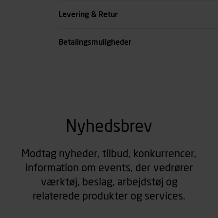
Køn
Levering & Retur
se all spec
Betalingsmuligheder
Nyhedsbrev
Modtag nyheder, tilbud, konkurrencer,
information om events, der vedrører
værktøj, beslag, arbejdstøj og
relaterede produkter og services.