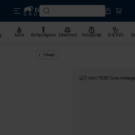
g
Kemi
Befæstigelse
Sikkerhed
Arbejdstøj
El & VVS
S
Tilbage