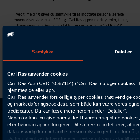
Ved tilmelding giver du samtykke til at modtage personaliserede
henvendelser via e-mail, SMS og i Carl Ras-appen med nyheder, tilbud,
kampagner vedrørende produkter og services, som Carl Ras A/S
tilbyder. Markedsføringen skræddersyes på baggrund af dine
kontaktoplysninger, produkter, du viser interesse for hos Carl Ras
(besøgs- og søgehistorik), samt dine tidligere køb (købshistorik).
Samtykket betyder også, at Carl Ras A/S som dataansvarlig kan
Samtykke
Detaljer
behandle ovennævnte personoplysninger. Du kan trække dit
samtykke tilbage ved at trykke "Afmeld" i bunden af hver
henvendelse. Læs mere om behandlingen af personoplysninger i
vores
persondatapolitik
.
Carl Ras anvender cookies
Carl Ras A/S (CVR 70587114) ("Carl Ras") bruger cookies i 
hjemmeside eller app.
Carl Ras anvender forskellige typer cookies (nødvendige coo
og markedsføringscookies), som både kan være vores egne c
tredjeparter. Du kan læse mere herom under "Detaljer".
Kontakt Kundeservice
Information
Kundefordele
Inspiration
Nedenfor kan du give samtykke til vores brug af de cookies
Carl Ras Gruppen
Bliv kontokunde
Specialisten
44 85 55
eller hvordan appen fungerer. Dit samtykke indebærer, at de
Om os
Services
Produktløsninger
dataansvarlig kan behandle personoplysninger til de formål, 
11
Job og karriere
Digitale løsninger
Certificeret byggeri
Du kan til enhver tid ændre eller trække dit samtykke tilbage