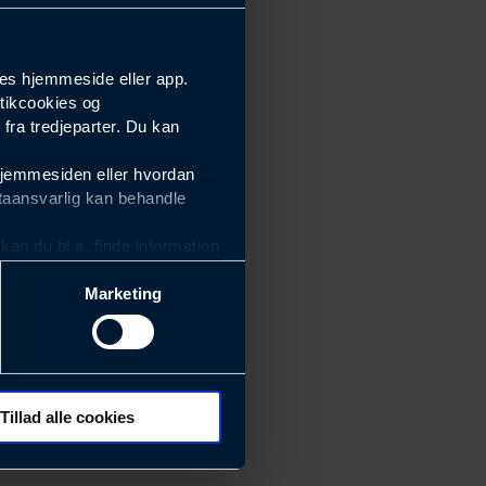
es hjemmeside eller app.
tikcookies og
ra tredjeparter. Du kan
hjemmesiden eller hvordan
taansvarlig kan behandle
an du bl.a. finde information
Marketing
ektiviteten af vores
m derfor skal være nemme at
eside og app), herunder
søgeord, IP-adresse,
Tillad alle cookies
 ændrer den måde
 dit foretrukne sprog, og den