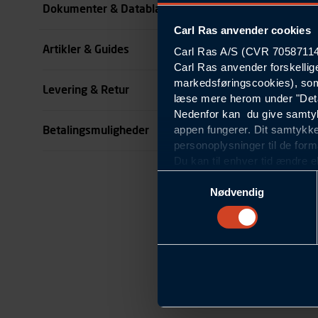
Dokumenter & Datablade
Carl Ras anvender cookies
Køn
Artikler & Guides
Carl Ras A/S (CVR 70587114) 
se all specifikationer
Carl Ras anvender forskellig
markedsføringscookies), som
Levering & Retur
læse mere herom under "Deta
Nedenfor kan du give samtykk
appen fungerer. Dit samtykke
Betalingsmuligheder
personoplysninger til de form
Du kan til enhver tid ændre e
om blokering og sletning af c
Samtykkevalg
Statistikcookies
Nødvendig
Carl Ras anvender statistikco
hjemmeside og apps, herunde
finde. Til dette formål beha
færden på siderne, tidspunkt
informationer om enhedstype
Præferencer
Carl Ras anvender præferenc
hjemmesiden ser ud eller opfø