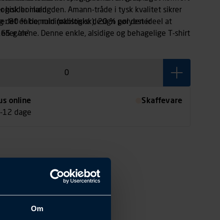
 holder i længden. Amann-tråde i tysk kvalitet sikrer
ogisk bomuld
og det enkle, minimalistiske design gør den ideel at
le: 80 % bomuld (økologisk), 20 % polyester
 eller alene. Denne enkle, alsidige og behagelige T-shirt
165 g/m²
 både arbejde og fritid.
us online
Skaffevare
7-12 dage
Om