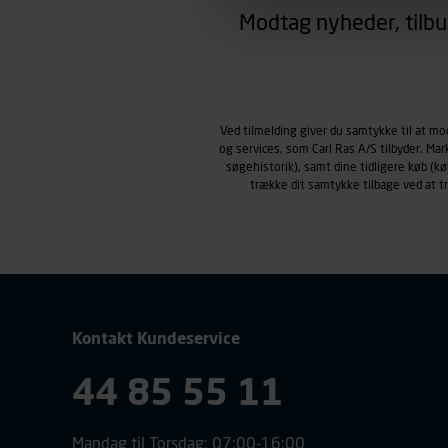
region, du befinder dig i.
Modtag nyheder, tilbu
Markedsføringscookies
Carl Ras anvender markedsf
henblik på markedsføring, her
personoplysninger om brugen 
klikkes på, sider/indhold de
Ved tilmelding giver du samtykke til at m
og services, som Carl Ras A/S tilbyder. Ma
smartphone mv.) samt de fea
søgehistorik), samt dine tidligere køb (
Vi henviser endvidere til vor
trække dit samtykke tilbage ved at 
personoplysninger.
Kontakt Kundeservice
44 85 55 11
Mandag til Torsdag: 07:00-16:00