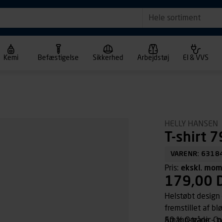
Hele sortiment
Kemi
Befæstigelse
Sikkerhed
Arbejdstøj
El & VVS
HELLY HANSEN
T-shirt 7
VARENR: 6318
Pris:
ekskl. mo
179,00 
Helstøbt design 
fremstillet af b
50 % Organic Con
Amann-tråde – ty