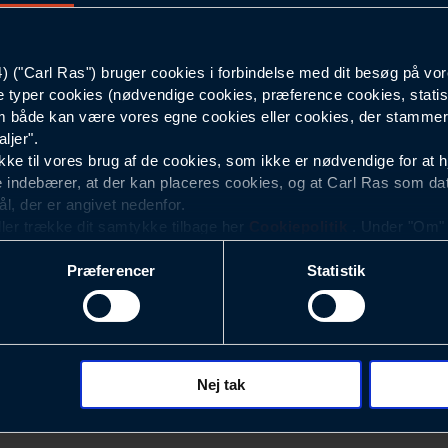
Herre
("Carl Ras") bruger cookies i forbindelse med dit besøg på vor
e typer cookies (nødvendige cookies, præference cookies, statis
 både kan være vores egne cookies eller cookies, der stammer f
ljer".
e til vores brug af de cookies, som ikke er nødvendige for at 
 indebærer, at der kan placeres cookies, og at Carl Ras som da
ål, der er angivet nedenfor.
ller trække dit samtykke tilbage her
Cookiepolitik
. Under "Om" k
ookies.
Præferencer
Statistik
okies med det formål at optimere design, brugervenlighed og eff
r analyser af, hvilke oplysninger der er mest populære, og so
ndles der personoplysninger om brugen af vores platforme (hjemm
, hvad der klikkes på, sider/indhold der besøges, browsertype, 
 (computer, smartphone mv.) samt de features, der anvendes.
Nej tak
Nyhedsbrev
ecookies for at vores hjemmeside kan huske oplysninger, der
rer sig på. Til dette formål behandles der personoplysninger om