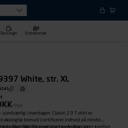
Skurvogn
Entreprenør
9397 White, str. XL
4241
ms
DKK
/Styk
– uundværlig i hverdagen. Classic 2.0 T-shirt er
lød økologisk bomuld (certificeret indhold på mindst
tent Standard-fibre) og giver en åndbar, let
sk kvalitet Ribstrik rundt om kraven giver øget komfort