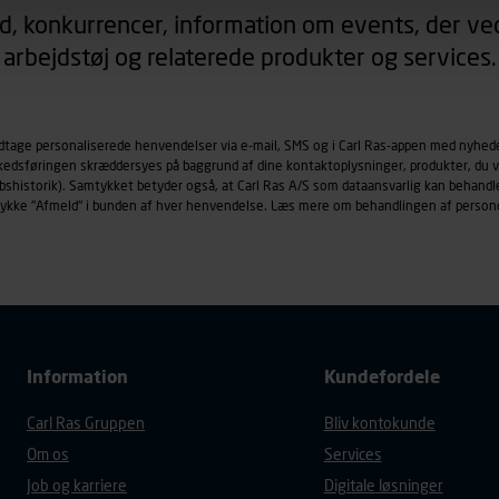
d, konkurrencer, information om events, der ved
arbejdstøj og relaterede produkter og services.
øringscookies med det formål at spore besøgende på vores hj
under vise annoncer, der er relevante (profilering). Til dette for
af vores platforme (hjemmeside og app), herunder færden på si
r besøges, browsertype, søgeord, IP-adresse, informationer om 
odtage personaliserede henvendelser via e-mail, SMS og i Carl Ras-appen med nyhed
rkedsføringen skræddersyes på baggrund af dine kontaktoplysninger, produkter, du v
tures, der anvendes.
købshistorik). Samtykket betyder også, at Carl Ras A/S som dataansvarlig kan beha
es
persondatapolitik
, der indeholder yderligere information om b
trykke "Afmeld" i bunden af hver henvendelse. Læs mere om behandlingen af person
Information
Kundefordele
Carl Ras Gruppen
Bliv kontokunde
Om os
Services
Job og karriere
Digitale løsninger