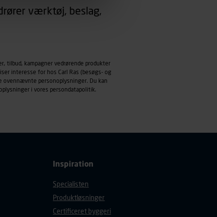
rører værktøj, beslag,
emmeside og apps med
mål behandles der
derne, tidspunkt, hvad der
enhedstype (computer,
er, tilbud, kampagner vedrørende produkter
iser interesse for hos Carl Ras (besøgs- og
ndle ovennævnte personoplysninger. Du kan
ehandling af
oplysninger i vores
persondatapolitik
.
Inspiration
Specialisten
Produktløsninger
Certificeret byggeri