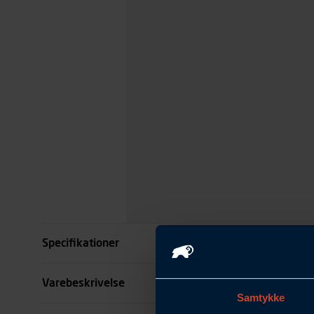
Specifikationer
Størrelse
Varebeskrivelse
Samtykke
Farve