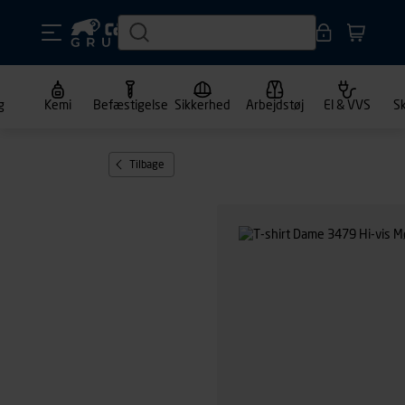
g
Kemi
Befæstigelse
Sikkerhed
Arbejdstøj
El & VVS
S
Tilbage