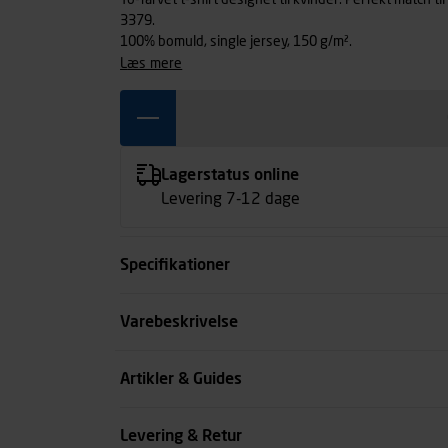
To-farvet t-shirt designet til kvinder. Perfekt match t
3379.
100% bomuld, single jersey, 150 g/m².
læs mere
Lagerstatus online
Levering 7-12 dage
Specifikationer
Størrelse
Varebeskrivelse
Farve
Artikler & Guides
Køn
Levering & Retur