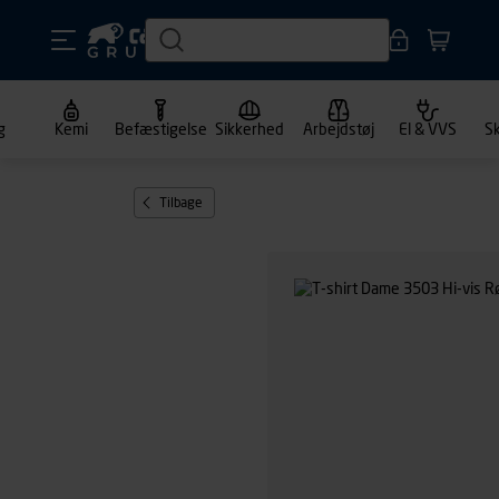
g
Kemi
Befæstigelse
Sikkerhed
Arbejdstøj
El & VVS
S
Tilbage