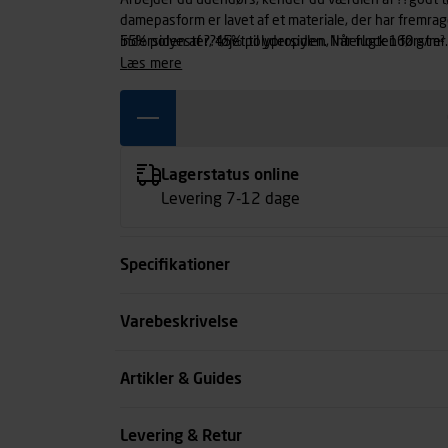
Arbejder du udendørs, kender du værdien af ??godt tøj
damepasform er lavet af et materiale, der har fremr
indersiden af ??tøjet til ydersiden. Når fugten først er
55% polyester, 45% polypropylen, Interlock 160 g/m².
behageligt klima for kroppen. Kan ikke industrivaskes
læs mere
Lagerstatus online
Levering 7-12 dage
Specifikationer
Størrelse
Varebeskrivelse
Farve
Artikler & Guides
Køn
Levering & Retur