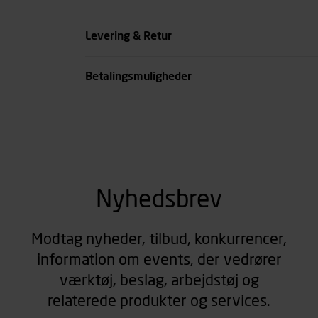
Køn
Levering & Retur
se all spec
Betalingsmuligheder
Nyhedsbrev
Modtag nyheder, tilbud, konkurrencer,
information om events, der vedrører
værktøj, beslag, arbejdstøj og
relaterede produkter og services.