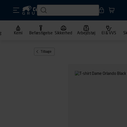
g
Kemi
Befæstigelse
Sikkerhed
Arbejdstøj
El & VVS
S
Tilbage