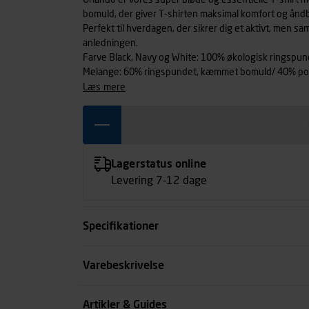
Orlando er vores super bløde og essentielle T-shirt 
bomuld, der giver T-shirten maksimal komfort og ånd
Perfekt til hverdagen, der sikrer dig et aktivt, men 
anledningen.
Farve Black, Navy og White: 100% økologisk ringspu
Melange: 60% ringspundet, kæmmet bomuld/ 40% pol
læs mere
Lagerstatus online
Levering 7-12 dage
Specifikationer
Størrelse
Varebeskrivelse
Farve
Artikler & Guides