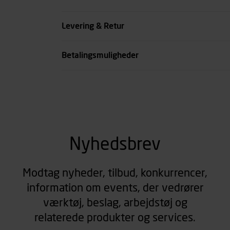
Køn
Levering & Retur
se all spec
Betalingsmuligheder
Nyhedsbrev
Modtag nyheder, tilbud, konkurrencer,
information om events, der vedrører
værktøj, beslag, arbejdstøj og
relaterede produkter og services.