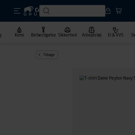
g
Kemi
Befæstigelse
Sikkerhed
Arbejdstøj
El & VVS
S
Tilbage