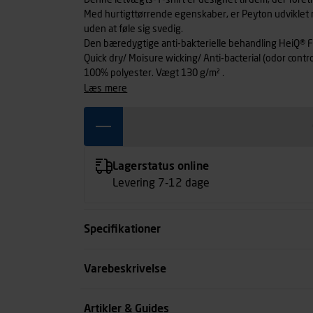
Denne letvægts-T-shirt er designet til dem, der foretr
Med hurtigttørrende egenskaber, er Peyton udviklet m
uden at føle sig svedig.
Den bæredygtige anti-bakterielle behandling HeiQ® Fres
Quick dry/ Moisure wicking/ Anti-bacterial (odor contro
100% polyester. Vægt 130 g/m² .
læs mere
Lagerstatus online
Levering 7-12 dage
Specifikationer
Størrelse
Varebeskrivelse
Farve
Artikler & Guides