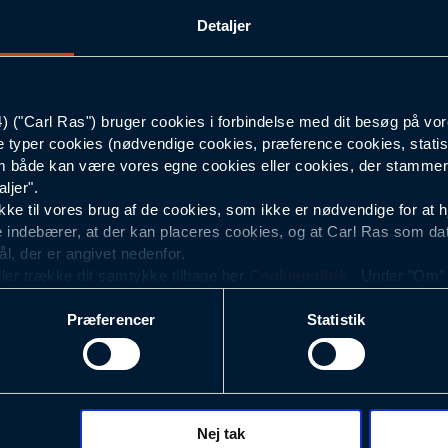
Detaljer
2XL
Hi-vis Gul
("Carl Ras") bruger cookies i forbindelse med dit besøg på vor
e typer cookies (nødvendige cookies, præference cookies, statis
Herre
 både kan være vores egne cookies eller cookies, der stammer f
ljer".
e til vores brug af de cookies, som ikke er nødvendige for at 
 indebærer, at der kan placeres cookies, og at Carl Ras som da
ål, der er angivet nedenfor.
ller trække dit samtykke tilbage her
Cookiepolitik
. Under "Om" k
ookies.
Præferencer
Statistik
okies med det formål at optimere design, brugervenlighed og eff
r analyser af, hvilke oplysninger der er mest populære, og so
ndles der personoplysninger om brugen af vores platforme (hjemm
, hvad der klikkes på, sider/indhold der besøges, browsertype, 
 (computer, smartphone mv.) samt de features, der anvendes.
Nej tak