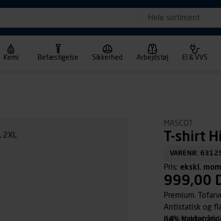
Hele sortiment
Kemi
Befæstigelse
Sikkerhed
Arbejdstøj
El & VVS
MASCOT
T-shirt H
VARENR: 6312
Pris:
ekskl. mo
999,00 
Premium. Tofarv
Antistatisk og 
hals. Nakkebånd
44% modacrylic/