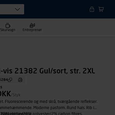
Skurvogn
Entreprenør
i-vis 21382 Gul/sort, str. 2XL
5284
ms
DKK
/Styk
et. Fluorescerende og med skrå, tværgående reflekser.
flammehæmmende. Moderne pasform. Rund hals. Rib i
. Nakkebelægning.
28% cotton/26% polyester/2% carbon fibres.