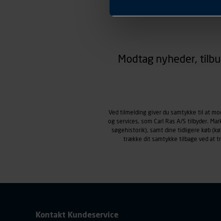
Præferencer
Carl Ras anvender præferenc
hjemmesiden ser ud eller opfø
region, du befinder dig i.
Markedsføringscookies
Carl Ras anvender markedsf
Modtag nyheder, tilbu
henblik på markedsføring, her
personoplysninger om brugen 
klikkes på, sider/indhold de
smartphone mv.) samt de fea
Vi henviser endvidere til vor
Ved tilmelding giver du samtykke til at m
personoplysninger.
og services, som Carl Ras A/S tilbyder. Ma
søgehistorik), samt dine tidligere køb (
trække dit samtykke tilbage ved at 
Kontakt Kundeservice