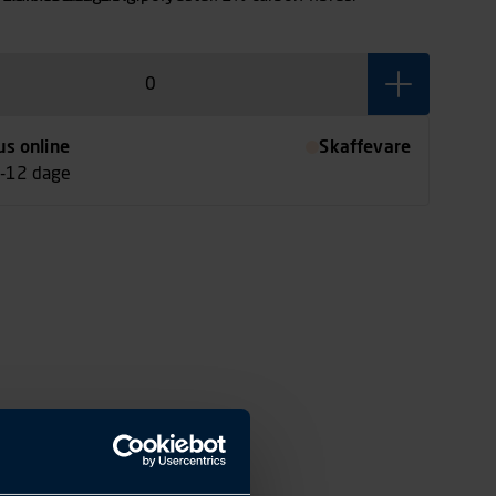
us online
Skaffevare
7-12 dage