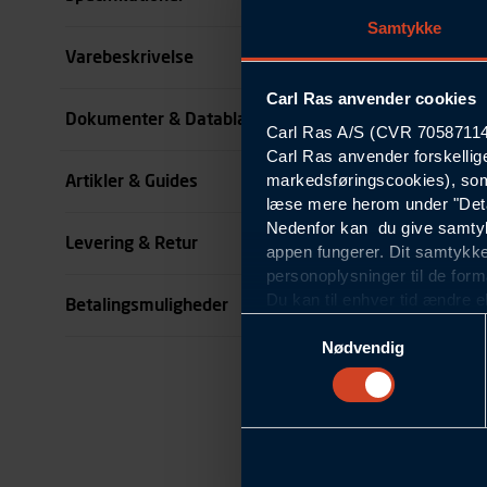
Samtykke
Størrelse
Varebeskrivelse
Carl Ras anvender cookies
Farve
Dokumenter & Datablade
Carl Ras A/S (CVR 70587114) 
Carl Ras anvender forskellig
Køn
markedsføringscookies), som
Artikler & Guides
se all specifikationer
læse mere herom under "Deta
Nedenfor kan du give samtykk
Levering & Retur
appen fungerer. Dit samtykke
personoplysninger til de form
Du kan til enhver tid ændre e
Betalingsmuligheder
om blokering og sletning af c
Samtykkevalg
Statistikcookies
Nødvendig
Carl Ras anvender statistikco
hjemmeside og apps, herunde
finde. Til dette formål beha
færden på siderne, tidspunkt
informationer om enhedstype