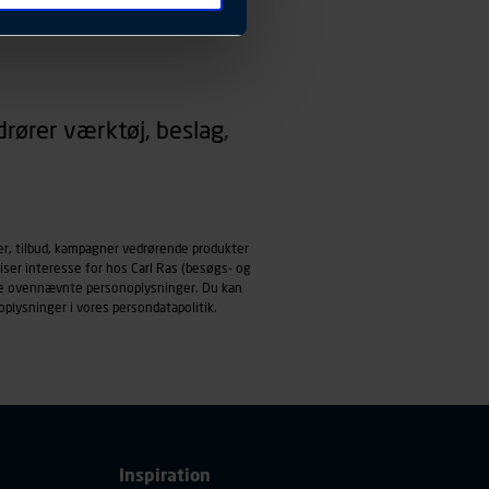
 ændrer den måde
 dit foretrukne sprog, og den
emmeside og apps med
rører værktøj, beslag,
mål behandles der
derne, tidspunkt, hvad der
enhedstype (computer,
ehandling af
er, tilbud, kampagner vedrørende produkter
iser interesse for hos Carl Ras (besøgs- og
ndle ovennævnte personoplysninger. Du kan
oplysninger i vores
persondatapolitik
.
Inspiration