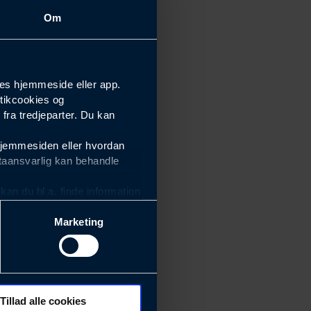
Om
es hjemmeside eller app.
tikcookies og
ra tredjeparter. Du kan
hjemmesiden eller hvordan
taansvarlig kan behandle
an du bl.a. finde information
Marketing
ektiviteten af vores
m derfor skal være nemme at
eside og app), herunder
søgeord, IP-adresse,
Tillad alle cookies