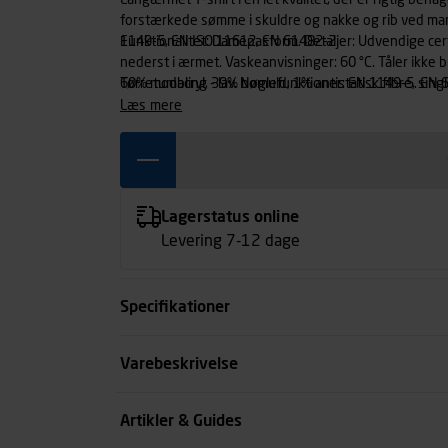
Langærmet T-shirt i en let kvalitet, der er rigtig be
forstærkede sømme i skuldre og nakke og rib ved manc
1149-5, EN ISO 11612, EN 61482-2.
Funktionalitet: Damepasform. Detaljer: Udvendige cert
nederst i ærmet. Vaskeanvisninger: 60 °C. Tåler ikke bl
Tørretumbling - lav. Nøglefunktioner: EN 1149-5. EN 
60% modacryl, 39% bomuld, 1% antistatisk fibre, sing
Industriarbejder. Servicearbejder. Stof: Blå. Sort. F
læs mere
1149-5. ATPV- 6,0cal/cm². ELIM- 4,9cal/cm². EN 6148
Lagerstatus online
Levering 7-12 dage
Specifikationer
Størrelse
Varebeskrivelse
Farve
Artikler & Guides