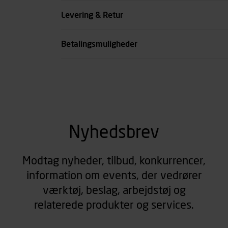
Køn
Levering & Retur
se all spec
Betalingsmuligheder
Nyhedsbrev
Modtag nyheder, tilbud, konkurrencer,
information om events, der vedrører
værktøj, beslag, arbejdstøj og
relaterede produkter og services.