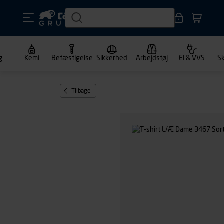
g
Kemi
Befæstigelse
Sikkerhed
Arbejdstøj
El & VVS
S
Tilbage