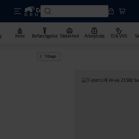
g
Kemi
Befæstigelse
Sikkerhed
Arbejdstøj
El & VVS
S
Tilbage