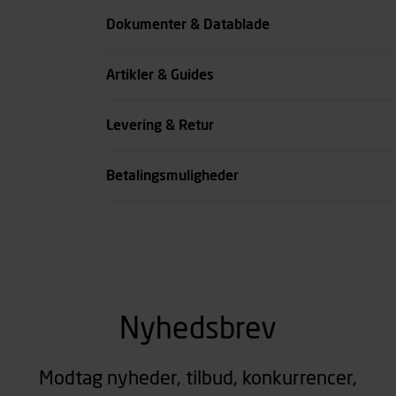
Farve
Dokumenter & Datablade
Køn
Artikler & Guides
se all spec
Levering & Retur
Betalingsmuligheder
Nyhedsbrev
Modtag nyheder, tilbud, konkurrencer,