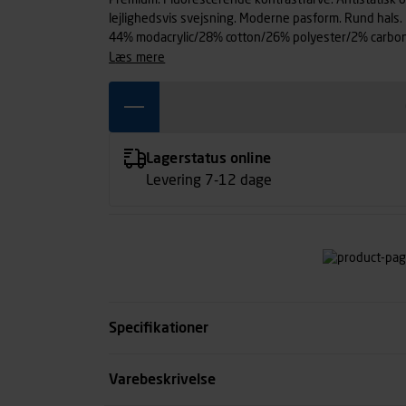
Premium. Fluorescerende kontrastfarve. Antistatis
lejlighedsvis svejsning. Moderne pasform. Rund hals.
44% modacrylic/28% cotton/26% polyester/2% carbon
læs mere
Lagerstatus online
Levering 7-12 dage
Specifikationer
Størrelse
Varebeskrivelse