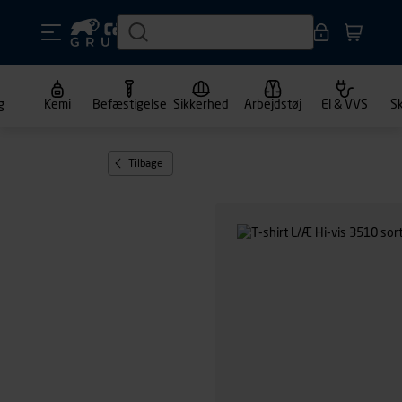
g
Kemi
Befæstigelse
Sikkerhed
Arbejdstøj
El & VVS
S
Tilbage