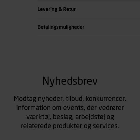
Køn
Levering & Retur
se all spec
Betalingsmuligheder
Nyhedsbrev
Modtag nyheder, tilbud, konkurrencer,
information om events, der vedrører
værktøj, beslag, arbejdstøj og
relaterede produkter og services.