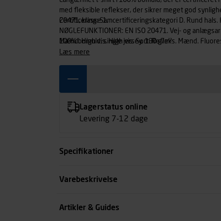
Langærmet t-shirt i 100% bomuld, der er certificeret 
med fleksible reflekser, der sikrer meget god synlighed
20471, klasse 1.
Certificering: Samcertificeringskategori D. Rund hals.
NØGLEFUNKTIONER: EN ISO 20471. Vej- og anlægsarb
Mænd. High vis. High vis. Sort. Refleks. Mænd. Fluor
100% bomuld, single jersey, 180 g/m²
VASKEANVISNINGER: Antal vaske: x 50. Tåler ikke st
læs mere
Lagerstatus online
Levering 7-12 dage
Specifikationer
Størrelse
Varebeskrivelse
Farve
Artikler & Guides