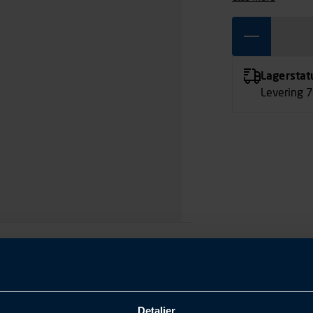
simpelthen over
Lagerstat
Levering 
Detaljer