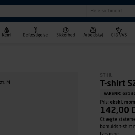
Hele sortiment
Kemi
Befæstigelse
Sikkerhed
Arbejdstøj
El & VVS
STIHL
T-shirt S
VARENR: 6313
Pris:
ekskl. mo
142,00 
Et ægte statemen
bomulds t-shirt
Ser lige godt ud
læs mere