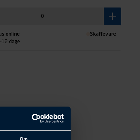
alt. Unisex-model. Materiale: 100% bomuld.
us online
Skaffevare
7-12 dage
Om