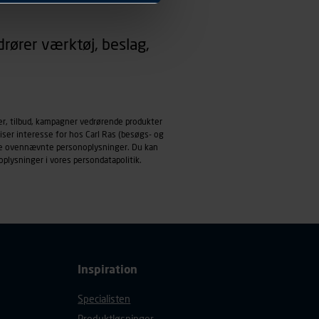
 dit foretrukne sprog, og den
rører værktøj, beslag,
emmeside og apps med
mål behandles der
derne, tidspunkt, hvad der
enhedstype (computer,
er, tilbud, kampagner vedrørende produkter
iser interesse for hos Carl Ras (besøgs- og
ehandling af
ndle ovennævnte personoplysninger. Du kan
oplysninger i vores
persondatapolitik
.
Inspiration
Specialisten