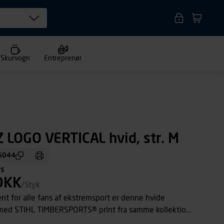
Skurvogn
Entreprenør
Z LOGO VERTICAL hvid, str. M
6044
ms
DKK
/Styk
t for alle fans af ekstremsport er denne hvide
 med STIHL TIMBERSPORTS® print fra samme kollektion.
 fra mandag til søndag, i skoven, på kontoret, på sofaen,