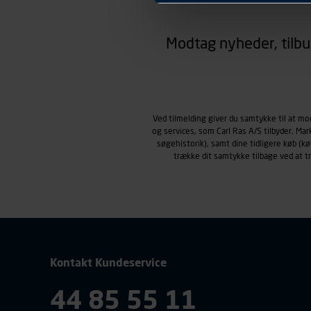
hjemmesiden ser ud eller opfø
region, du befinder dig i.
Modtag nyheder, tilbu
Markedsføringscookies
Carl Ras anvender markedsf
henblik på markedsføring, her
personoplysninger om brugen 
klikkes på, sider/indhold de
smartphone mv.) samt de fea
Ved tilmelding giver du samtykke til at m
og services, som Carl Ras A/S tilbyder. Ma
Vi henviser endvidere til vor
søgehistorik), samt dine tidligere køb (
personoplysninger.
trække dit samtykke tilbage ved at 
Kontakt Kundeservice
44 85 55 11