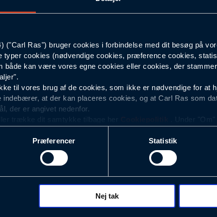
M
("Carl Ras") bruger cookies i forbindelse med dit besøg på vor
Hvid
e typer cookies (nødvendige cookies, præference cookies, statis
 både kan være vores egne cookies eller cookies, der stammer f
Herre
ljer".
e til vores brug af de cookies, som ikke er nødvendige for at 
 indebærer, at der kan placeres cookies, og at Carl Ras som da
ål, der er angivet nedenfor.
ller trække dit samtykke tilbage her
Cookiepolitik
. Under "Om" k
ookies.
Præferencer
Statistik
okies med det formål at optimere design, brugervenlighed og eff
r analyser af, hvilke oplysninger der er mest populære, og so
ndles der personoplysninger om brugen af vores platforme (hjemm
, hvad der klikkes på, sider/indhold der besøges, browsertype, 
 (computer, smartphone mv.) samt de features, der anvendes.
Nej tak
ecookies for at vores hjemmeside kan huske oplysninger, der