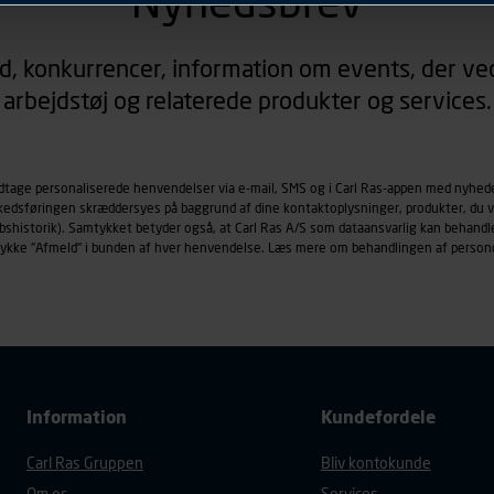
Nyhedsbrev
rer sig på. Til dette formål behandles der personoplysninger om
d, konkurrencer, information om events, der ved
øringscookies med det formål at spore besøgende på vores hj
arbejdstøj og relaterede produkter og services.
under vise annoncer, der er relevante (profilering). Til dette for
af vores platforme (hjemmeside og app), herunder færden på si
r besøges, browsertype, søgeord, IP-adresse, informationer om 
tures, der anvendes.
odtage personaliserede henvendelser via e-mail, SMS og i Carl Ras-appen med nyhed
rkedsføringen skræddersyes på baggrund af dine kontaktoplysninger, produkter, du v
es
persondatapolitik
, der indeholder yderligere information om b
købshistorik). Samtykket betyder også, at Carl Ras A/S som dataansvarlig kan beha
trykke "Afmeld" i bunden af hver henvendelse. Læs mere om behandlingen af person
Information
Kundefordele
Carl Ras Gruppen
Bliv kontokunde