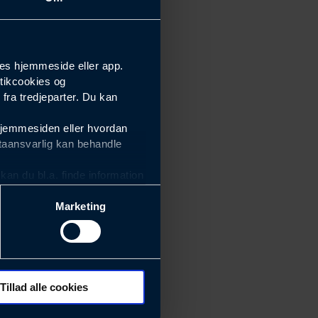
es hjemmeside eller app.
tikcookies og
ra tredjeparter. Du kan
hjemmesiden eller hvordan
taansvarlig kan behandle
an du bl.a. finde information
Marketing
ektiviteten af vores
m derfor skal være nemme at
eside og app), herunder
søgeord, IP-adresse,
Tillad alle cookies
 ændrer den måde