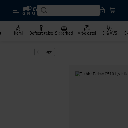
g
Kemi
Befæstigelse
Sikkerhed
Arbejdstøj
El & VVS
S
Tilbage