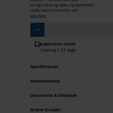
Klassisk T-shirt med rund hals,
ire-lags halsrib og nakke- og skulderbånd.
Holder faconen vask efter vask
læs mere
Lagerstatus online
Levering 7-12 dage
Specifikationer
Størrelse
Varebeskrivelse
Farve
Dokumenter & Datablade
Køn
Artikler & Guides