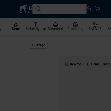
g
Kemi
Befæstigelse
Sikkerhed
Arbejdstøj
El & VVS
S
Tilbage