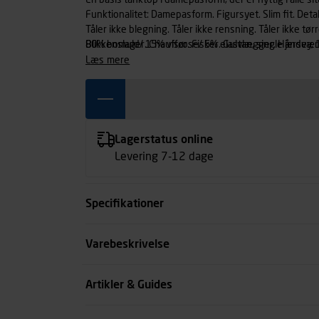
En basis tanktop i damepasform, der er nyttig i alle s
Funktionalitet: Damepasform. Figursyet. Slim fit. Detal
Tåler ikke blegning. Tåler ikke rensning. Tåler ikke t
Blikkenslager. Chauffør. Fisker. Gulvlægger. Håndvær
80% bomuld/ 15% viscose/ 5% elastan, single jersey,
Maler. Mekaniker. Murer/Fliselægger. Rengøringsassi
læs mere
VVS-mand. Stof: Grå. Profil. Kvinder
Lagerstatus online
Levering 7-12 dage
Specifikationer
Størrelse
Varebeskrivelse
Farve
Artikler & Guides
Køn