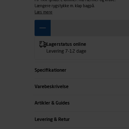
M/ YKK-lynlås. 2 lommer. Rib i ærmer og krave.
Længere rygstykke m. klap bagpå.
læs mere
Lagerstatus online
Levering 7-12 dage
Specifikationer
Størrelse
Varebeskrivelse
Farve
Artikler & Guides
Køn
Levering & Retur
se all spec