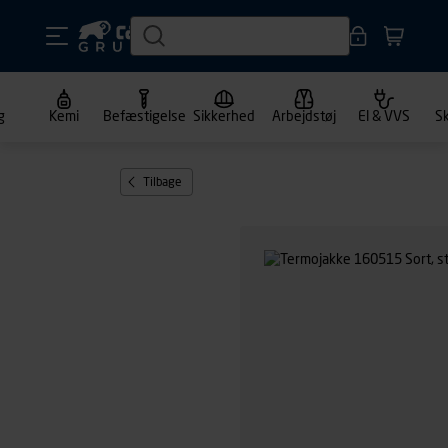
g
Kemi
Befæstigelse
Sikkerhed
Arbejdstøj
El & VVS
S
Tilbage