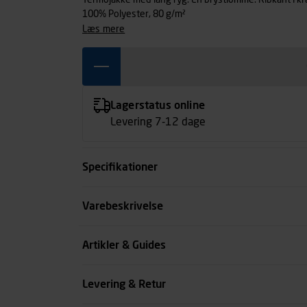
Termojakke med lang ryg. En brystlomme. Ribkant i kra
100% Polyester, 80 g/m²
læs mere
Lagerstatus online
Levering 7-12 dage
Specifikationer
Størrelse
Varebeskrivelse
Farve
Artikler & Guides
Køn
Levering & Retur
se all spec