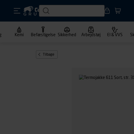
g
Kemi
Befæstigelse
Sikkerhed
Arbejdstøj
El & VVS
S
Tilbage