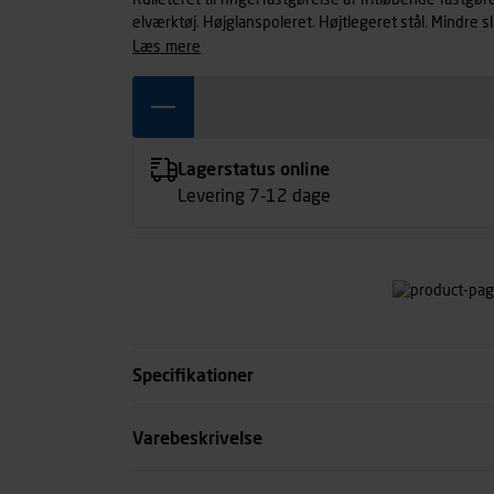
Rulleteret til fingerfastgørelse af fritløbende fastgør
elværktøj. Højglanspoleret. Højtlegeret stål. Mindre 
Drive™ profil. Maksimal trykfordeling og vridmoment
læs mere
på et plastinfokort. Standarder: ISO 2725/1174 og D
Lagerstatus online
Levering 7-12 dage
Specifikationer
Dimension mm
Varebeskrivelse
Firkant