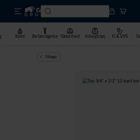
g
Kemi
Befæstigelse
Sikkerhed
Arbejdstøj
El & VVS
S
Tilbage