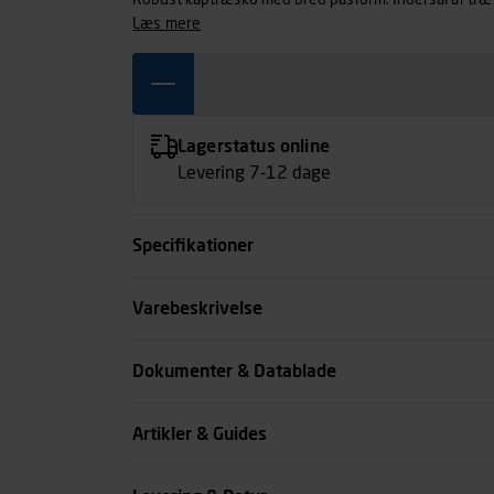
Robust kaptræsko med bred pasform. Indersål af træf
læs mere
Lagerstatus online
Levering 7-12 dage
Specifikationer
Størrelse
Varebeskrivelse
Farve
Dokumenter & Datablade
Køn
Artikler & Guides
se all spec