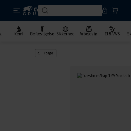
g
Kemi
Befæstigelse
Sikkerhed
Arbejdstøj
El & VVS
S
Tilbage