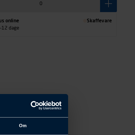
us online
Skaffevare
7-12 dage
Om