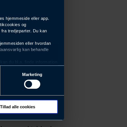
es hjemmeside eller app.
tikcookies og
ra tredjeparter. Du kan
hjemmesiden eller hvordan
taansvarlig kan behandle
an du bl.a. finde information
Marketing
ektiviteten af vores
m derfor skal være nemme at
eside og app), herunder
søgeord, IP-adresse,
Tillad alle cookies
 ændrer den måde
 dit foretrukne sprog, og den