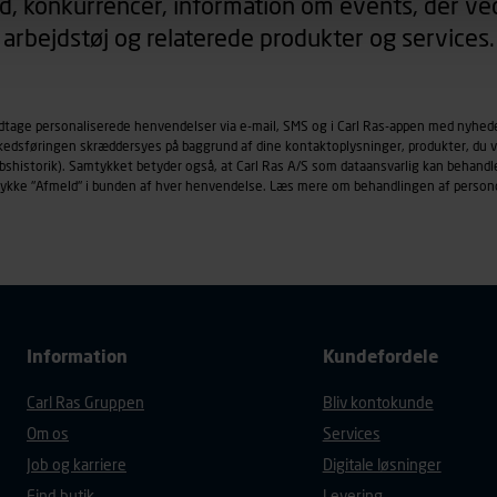
d, konkurrencer, information om events, der ved
arbejdstøj og relaterede produkter og services.
øringscookies med det formål at spore besøgende på vores hj
under vise annoncer, der er relevante (profilering). Til dette for
af vores platforme (hjemmeside og app), herunder færden på si
odtage personaliserede henvendelser via e-mail, SMS og i Carl Ras-appen med nyhed
r besøges, browsertype, søgeord, IP-adresse, informationer om 
rkedsføringen skræddersyes på baggrund af dine kontaktoplysninger, produkter, du v
tures, der anvendes.
købshistorik). Samtykket betyder også, at Carl Ras A/S som dataansvarlig kan beha
es
persondatapolitik
, der indeholder yderligere information om b
trykke "Afmeld" i bunden af hver henvendelse. Læs mere om behandlingen af person
Information
Kundefordele
Carl Ras Gruppen
Bliv kontokunde
Om os
Services
Job og karriere
Digitale løsninger