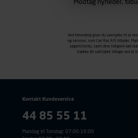
Modtag nyheder, tilbu
region, du befinder dig i.
Markedsføringscookies
Carl Ras anvender markedsf
henblik på markedsføring, her
personoplysninger om brugen 
Ved tilmelding giver du samtykke til at m
klikkes på, sider/indhold de
og services, som Carl Ras A/S tilbyder. Ma
smartphone mv.) samt de fea
søgehistorik), samt dine tidligere køb (
Vi henviser endvidere til vor
trække dit samtykke tilbage ved at 
personoplysninger.
Kontakt Kundeservice
44 85 55 11
Mandag til Torsdag: 07:00-16:00