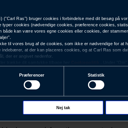
40028202300
("Carl Ras") bruger cookies i forbindelse med dit besøg på vor
e typer cookies (nødvendige cookies, præference cookies, statis
 både kan være vores egne cookies eller cookies, der stammer f
ljer".
e til vores brug af de cookies, som ikke er nødvendige for at 
 indebærer, at der kan placeres cookies, og at Carl Ras som da
ål, der er angivet nedenfor.
ller trække dit samtykke tilbage her
Cookiepolitik
. Under "Om" k
ookies.
Præferencer
Statistik
okies med det formål at optimere design, brugervenlighed og eff
r analyser af, hvilke oplysninger der er mest populære, og so
ndles der personoplysninger om brugen af vores platforme (hjemm
, hvad der klikkes på, sider/indhold der besøges, browsertype, 
 (computer, smartphone mv.) samt de features, der anvendes.
Nej tak
Nyhedsbrev
ecookies for at vores hjemmeside kan huske oplysninger, der
rer sig på. Til dette formål behandles der personoplysninger om