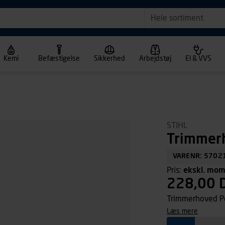
Hele sortiment
Kemi
Befæstigelse
Sikkerhed
Arbejdstøj
El & VVS
STIHL
Trimmer
VARENR: 5702
Pris:
ekskl. mo
228,00 
Trimmerhoved P
læs mere