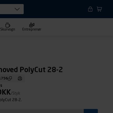
Skurvogn
Entreprenør
hoved PolyCut 28-2
1756
ms
DKK
/Styk
olyCut 28-2.