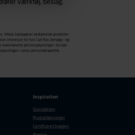
rører værktøj, beslag,
emmeside og apps med
mål behandles der
derne, tidspunkt, hvad der
er, tilbud, kampagner vedrørende produkter
enhedstype (computer,
iser interesse for hos Carl Ras (besøgs- og
ndle ovennævnte personoplysninger. Du kan
ehandling af
oplysninger i vores
persondatapolitik
.
Inspiration
Specialisten
Produktløsninger
Certificeret byggeri