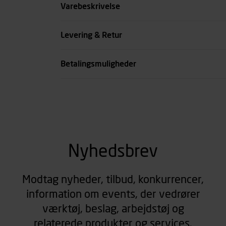
Nøglevidde tommer
Varebeskrivelse
Længde mm
Levering & Retur
se all spec
Betalingsmuligheder
Nyhedsbrev
Modtag nyheder, tilbud, konkurrencer,
information om events, der vedrører
værktøj, beslag, arbejdstøj og
relaterede produkter og services.