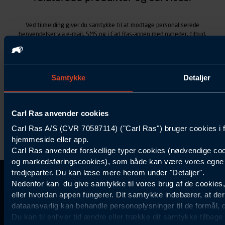
Ved tilmelding giver du samtykke til at modtage personaliserede
henvendelser via e-mail, SMS og i Carl Ras-appen med nyheder, tilbud,
kampagner vedrørende produkter og services, som Carl Ras A/S
tilbyder. Markedsføringen skræddersyes på baggrund af dine
kontaktoplysninger, produkter, du viser interesse for hos Carl Ras
(besøgs- og søgehistorik), samt dine tidligere køb (købshistorik).
Samtykke
Detaljer
Samtykket betyder også, at Carl Ras A/S som dataansvarlig kan
behandle ovennævnte personoplysninger. Du kan trække dit
samtykke tilbage ved at trykke "Afmeld" i bunden af hver
henvendelse. Læs mere om behandlingen af personoplysninger i
Carl Ras anvender cookies
vores
persondatapolitik
.
Carl Ras A/S (CVR 70587114) ("Carl Ras") bruger cookies i 
hjemmeside eller app.
Carl Ras anvender forskellige typer cookies (nødvendige coo
og markedsføringscookies), som både kan være vores egne c
tredjeparter. Du kan læse mere herom under "Detaljer".
Kontakt Kundeservice
Information
Kundefordele
Inspiration
Nedenfor kan du give samtykke til vores brug af de cookies
Carl Ras Gruppen
Bliv kontokunde
Specialisten
eller hvordan appen fungerer. Dit samtykke indebærer, at de
44 85 55
Om os
Services
Produktløsninger
dataansvarlig kan behandle personoplysninger til de formål, 
Du kan til enhver tid ændre eller trække dit samtykke tilbage
11
Job og karriere
Digitale løsninger
Certificeret byggeri