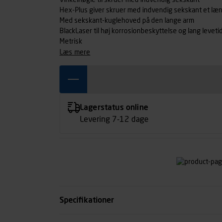
Vinkelnøgle til skruer med indvendig sekskant
Hex-Plus giver skruer med indvendig sekskant et læn
Med sekskant-kuglehoved på den lange arm
BlackLaser til høj korrosionbeskyttelse og lang leveti
Metrisk
læs mere
Lagerstatus online
Levering 7-12 dage
Specifikationer