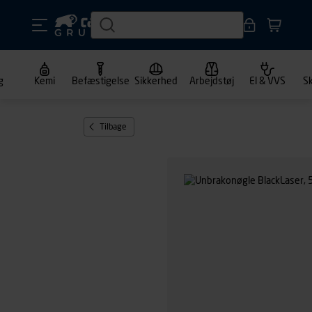
g
Kemi
Befæstigelse
Sikkerhed
Arbejdstøj
El & VVS
S
Tilbage