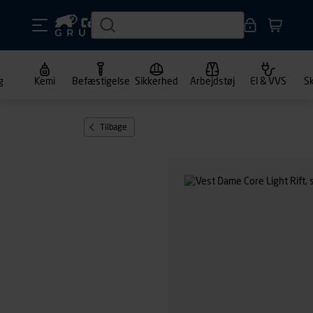
g
Kemi
Befæstigelse
Sikkerhed
Arbejdstøj
El & VVS
S
Tilbage