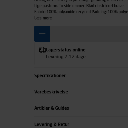
Alsidig vest med tynd polstring i genbrugsmateriale, t
Lige pasform. To sidelommer. Blød ribstrikket krave.
Fabric: 100% polyamide recycled Padding: 100% polye
læs mere
Lagerstatus online
Levering 7-12 dage
Specifikationer
Farve
Varebeskrivelse
Størrelse
Artikler & Guides
Køn
Levering & Retur