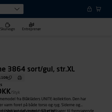
Skurvogn
Entreprenør
e 3864 sort/gul, str.XL
1108
ms
DKK
/Styk
amemodel fra Blåkläders UNITE-kollektion. Den har
 er varm foret på både torso og ryg. Siderne og
r i strikket polyester, hvilket bidrager til fremragende
100% polyamid, dobby, vandafvisende, 52 g/m²