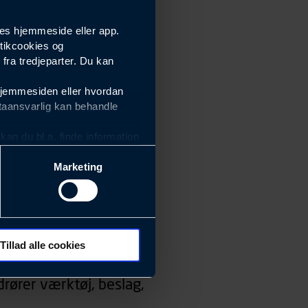
es hjemmeside eller app.
tikcookies og
ra tredjeparter. Du kan
hjemmesiden eller hvordan
taansvarlig kan behandle
an du bl.a. finde information
Marketing
ektiviteten af vores
m derfor skal være nemme at
eside og app), herunder
søgeord, IP-adresse,
Tillad alle cookies
 ændrer den måde
rører værktøj, beslag,
 dit foretrukne sprog, og den