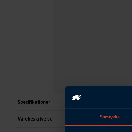
Specifikationer
Samtykke
Størrelse
Varebeskrivelse
Farve