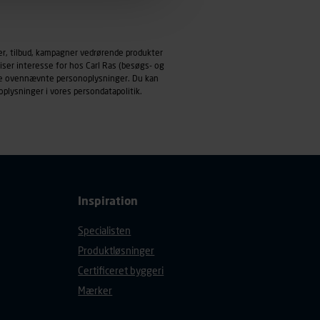
emmeside og apps med
mål behandles der
er, tilbud, kampagner vedrørende produkter
derne, tidspunkt, hvad der
iser interesse for hos Carl Ras (besøgs- og
enhedstype (computer,
ndle ovennævnte personoplysninger. Du kan
oplysninger i vores
persondatapolitik
.
ehandling af
Inspiration
Specialisten
Produktløsninger
Certificeret byggeri
Mærker