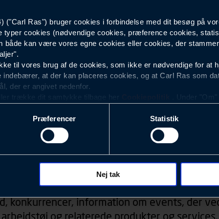
("Carl Ras") bruger cookies i forbindelse med dit besøg på vor
Dame
e typer cookies (nødvendige cookies, præference cookies, statis
 både kan være vores egne cookies eller cookies, der stammer f
ljer".
e til vores brug af de cookies, som ikke er nødvendige for at 
 indebærer, at der kan placeres cookies, og at Carl Ras som da
ål, der er angivet nedenfor.
ller trække dit samtykke tilbage her
Cookiepolitik
. Under "Om" k
ookies.
Præferencer
Statistik
okies med det formål at optimere design, brugervenlighed og eff
r analyser af, hvilke oplysninger der er mest populære, og so
ndles der personoplysninger om brugen af vores platforme (hjemm
, hvad der klikkes på, sider/indhold der besøges, browsertype, 
Nyhedsbrev
 (computer, smartphone mv.) samt de features, der anvendes.
Nej tak
ecookies for at vores hjemmeside kan huske oplysninger, der
d, konkurrencer, information om events, der ved
rer sig på. Til dette formål behandles der personoplysninger om
arbejdstøj og relaterede produkter og services.