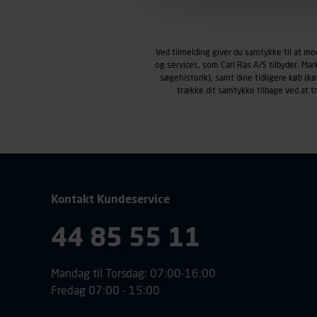
Markedsføringscookies
Carl Ras anvender markedsf
henblik på markedsføring, her
Ved tilmelding giver du samtykke til at m
personoplysninger om brugen 
og services, som Carl Ras A/S tilbyder. Ma
klikkes på, sider/indhold de
søgehistorik), samt dine tidligere køb (
smartphone mv.) samt de fea
trække dit samtykke tilbage ved at 
Vi henviser endvidere til vor
personoplysninger.
Kontakt Kundeservice
44 85 55 11
Mandag til Torsdag: 07:00-16:00
Fredag 07:00 - 15:00