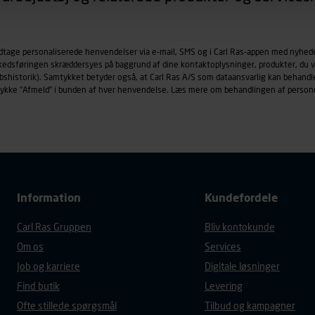
øringscookies med det formål at spore besøgende på vores hj
under vise annoncer, der er relevante (profilering). Til dette for
odtage personaliserede henvendelser via e-mail, SMS og i Carl Ras-appen med nyhed
af vores platforme (hjemmeside og app), herunder færden på si
rkedsføringen skræddersyes på baggrund af dine kontaktoplysninger, produkter, du v
r besøges, browsertype, søgeord, IP-adresse, informationer om 
købshistorik). Samtykket betyder også, at Carl Ras A/S som dataansvarlig kan beha
tures, der anvendes.
trykke "Afmeld" i bunden af hver henvendelse. Læs mere om behandlingen af person
es
persondatapolitik
, der indeholder yderligere information om b
Information
Kundefordele
Carl Ras Gruppen
Bliv kontokunde
Om os
Services
Job og karriere
Digitale løsninger
Find butik
Levering
Ofte stillede spørgsmål
Tilbud og kampagner