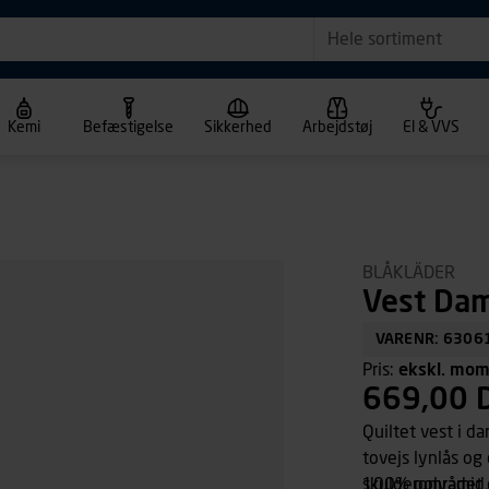
Hele sortiment
Kemi
Befæstigelse
Sikkerhed
Arbejdstøj
El & VVS
BLÅKLÄDER
Vest Dam
VARENR: 6306
Pris:
ekskl. mo
669,00 
Quiltet vest i d
tovejs lynlås og
skulderområdet e