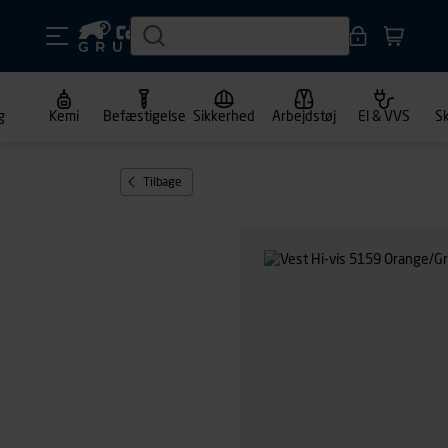
g
Kemi
Befæstigelse
Sikkerhed
Arbejdstøj
El & VVS
S
Tilbage