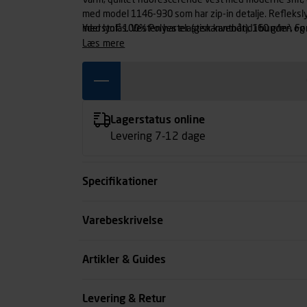
Varm, quiltet fluorescerende vest med moderne snit,
med model 1146-930 som har zip-in detalje. Refleksly
med lynlås. Vesten har elastisk kantbånd i bunden og
Yderstof: 100% Polyester (genanvendt), 160 g/m², Fo
Beklædningsklasse 1. Testet efter 50 vaske.
læs mere
Lagerstatus online
Levering 7-12 dage
Specifikationer
Størrelse
Varebeskrivelse
Farve
Artikler & Guides
Køn
Levering & Retur