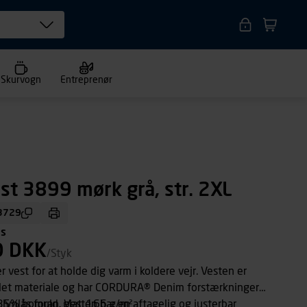
Skurvogn
Entreprenør
est 3899 mørk grå, str. 2XL
3729
ms
0 DKK
/Styk
 vest for at holde dig varm i koldere vejr. Vesten er
et let materiale og har CORDURA® Denim forstærkninger
 lynlås foran. Vesten har en aftagelig og justerbar
35% bomuld, glat, 166 g/m²