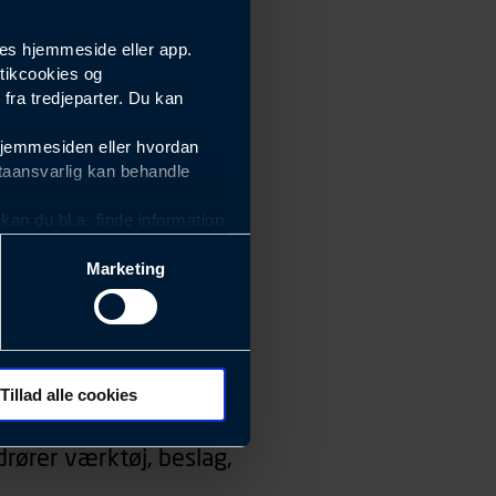
es hjemmeside eller app.
tikcookies og
ra tredjeparter. Du kan
hjemmesiden eller hvordan
taansvarlig kan behandle
an du bl.a. finde information
Marketing
ektiviteten af vores
m derfor skal være nemme at
eside og app), herunder
søgeord, IP-adresse,
Tillad alle cookies
 ændrer den måde
rører værktøj, beslag,
 dit foretrukne sprog, og den