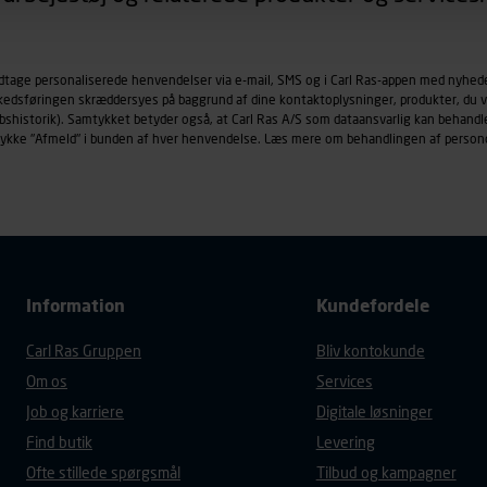
øringscookies med det formål at spore besøgende på vores hj
under vise annoncer, der er relevante (profilering). Til dette for
odtage personaliserede henvendelser via e-mail, SMS og i Carl Ras-appen med nyhed
af vores platforme (hjemmeside og app), herunder færden på si
rkedsføringen skræddersyes på baggrund af dine kontaktoplysninger, produkter, du v
r besøges, browsertype, søgeord, IP-adresse, informationer om 
købshistorik). Samtykket betyder også, at Carl Ras A/S som dataansvarlig kan beha
tures, der anvendes.
trykke "Afmeld" i bunden af hver henvendelse. Læs mere om behandlingen af person
es
persondatapolitik
, der indeholder yderligere information om b
Information
Kundefordele
Carl Ras Gruppen
Bliv kontokunde
Om os
Services
Job og karriere
Digitale løsninger
Find butik
Levering
Ofte stillede spørgsmål
Tilbud og kampagner