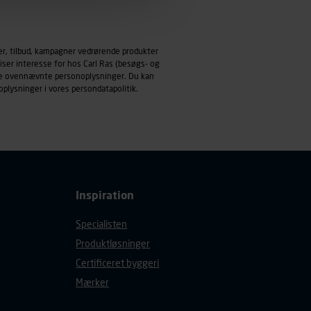
emmeside og apps med
mål behandles der
er, tilbud, kampagner vedrørende produkter
derne, tidspunkt, hvad der
iser interesse for hos Carl Ras (besøgs- og
enhedstype (computer,
ndle ovennævnte personoplysninger. Du kan
oplysninger i vores
persondatapolitik
.
ehandling af
Inspiration
Specialisten
Produktløsninger
Certificeret byggeri
Mærker