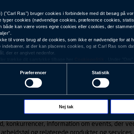
("Carl Ras") bruger cookies i forbindelse med dit besøg på vor
Herre
e typer cookies (nødvendige cookies, præference cookies, statis
 både kan være vores egne cookies eller cookies, der stammer f
ljer".
e til vores brug af de cookies, som ikke er nødvendige for at 
 indebærer, at der kan placeres cookies, og at Carl Ras som da
ål, der er angivet nedenfor.
ller trække dit samtykke tilbage her
Cookiepolitik
. Under "Om" k
ookies.
Præferencer
Statistik
okies med det formål at optimere design, brugervenlighed og eff
r analyser af, hvilke oplysninger der er mest populære, og so
ndles der personoplysninger om brugen af vores platforme (hjemm
, hvad der klikkes på, sider/indhold der besøges, browsertype, 
Nyhedsbrev
 (computer, smartphone mv.) samt de features, der anvendes.
Nej tak
ecookies for at vores hjemmeside kan huske oplysninger, der
d, konkurrencer, information om events, der ved
rer sig på. Til dette formål behandles der personoplysninger om
arbejdstøj og relaterede produkter og services.