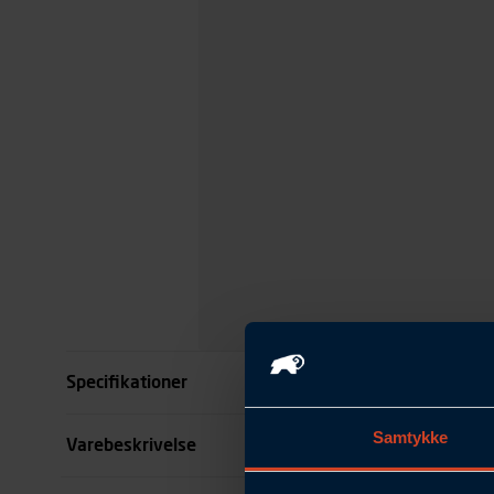
Specifikationer
Samtykke
Størrelse
Varebeskrivelse
Farve