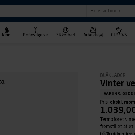
Hele sortiment
Kemi
Befæstigelse
Sikkerhed
Arbejdstøj
El & VVS
BLÅKLÄDER
Vinter v
VARENR: 6306
Pris:
ekskl. mo
1.039,0
Termoforet vinter
fremstillet af 
på skuldre og en
65% polyester, 