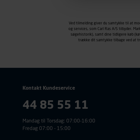
Markedsføringscookies
Carl Ras anvender markedsf
henblik på markedsføring, her
Ved tilmelding giver du samtykke til at m
personoplysninger om brugen 
og services, som Carl Ras A/S tilbyder. Ma
klikkes på, sider/indhold de
søgehistorik), samt dine tidligere køb (
smartphone mv.) samt de fea
trække dit samtykke tilbage ved at 
Vi henviser endvidere til vor
personoplysninger.
Kontakt Kundeservice
44 85 55 11
Mandag til Torsdag: 07:00-16:00
Fredag 07:00 - 15:00