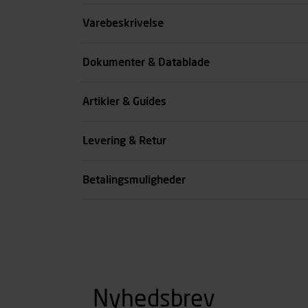
Størrelse
Varebeskrivelse
Farve
Dokumenter & Datablade
Livvidde cm
Artikler & Guides
se all spec
Levering & Retur
Betalingsmuligheder
Nyhedsbrev