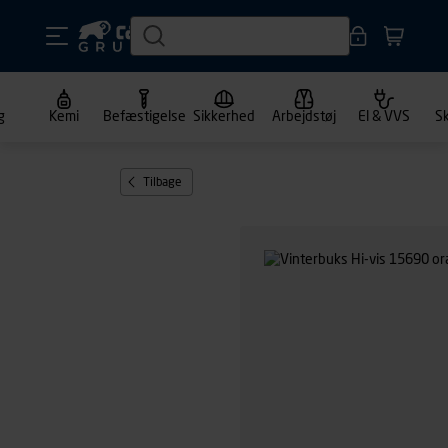
g
Kemi
Befæstigelse
Sikkerhed
Arbejdstøj
El & VVS
S
Tilbage