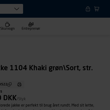
Skurvogn
Entreprenør
kke 1104 Khaki grøn\Sort, str.
3522
ms
0 DKK
/Styk
orede jakke er perfekt til brug året rundt. Med sit lette,