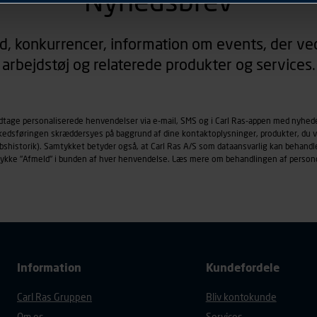
Nyhedsbrev
rer sig på. Til dette formål behandles der personoplysninger om
d, konkurrencer, information om events, der ved
øringscookies med det formål at spore besøgende på vores hj
arbejdstøj og relaterede produkter og services.
under vise annoncer, der er relevante (profilering). Til dette for
af vores platforme (hjemmeside og app), herunder færden på si
r besøges, browsertype, søgeord, IP-adresse, informationer om 
tures, der anvendes.
odtage personaliserede henvendelser via e-mail, SMS og i Carl Ras-appen med nyhed
rkedsføringen skræddersyes på baggrund af dine kontaktoplysninger, produkter, du v
es
persondatapolitik
, der indeholder yderligere information om b
købshistorik). Samtykket betyder også, at Carl Ras A/S som dataansvarlig kan beha
trykke "Afmeld" i bunden af hver henvendelse. Læs mere om behandlingen af person
Information
Kundefordele
Carl Ras Gruppen
Bliv kontokunde