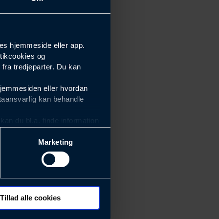
es hjemmeside eller app.
tikcookies og
ra tredjeparter. Du kan
hjemmesiden eller hvordan
taansvarlig kan behandle
an du bl.a. finde information
Marketing
ektiviteten af vores
m derfor skal være nemme at
eside og app), herunder
søgeord, IP-adresse,
Tillad alle cookies
 ændrer den måde