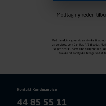
hjemmesiden ser ud eller opfø
region, du befinder dig i.
Modtag nyheder, tilbu
Markedsføringscookies
Carl Ras anvender markedsf
henblik på markedsføring, her
personoplysninger om brugen 
klikkes på, sider/indhold de
smartphone mv.) samt de fea
Ved tilmelding giver du samtykke til at m
og services, som Carl Ras A/S tilbyder. Ma
Vi henviser endvidere til vor
søgehistorik), samt dine tidligere køb (
personoplysninger.
trække dit samtykke tilbage ved at 
Kontakt Kundeservice
44 85 55 11