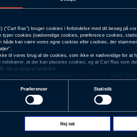
4XL-kort
("Carl Ras") bruger cookies i forbindelse med dit besøg på vor
Grøn
e typer cookies (nødvendige cookies, præference cookies, statis
 både kan være vores egne cookies eller cookies, der stammer f
Herre
ljer".
e til vores brug af de cookies, som ikke er nødvendige for at 
 indebærer, at der kan placeres cookies, og at Carl Ras som da
ål, der er angivet nedenfor.
ller trække dit samtykke tilbage her
Cookiepolitik
. Under "Om" k
ookies.
Præferencer
Statistik
okies med det formål at optimere design, brugervenlighed og eff
r analyser af, hvilke oplysninger der er mest populære, og so
ndles der personoplysninger om brugen af vores platforme (hjemm
, hvad der klikkes på, sider/indhold der besøges, browsertype, 
 (computer, smartphone mv.) samt de features, der anvendes.
Nej tak
ecookies for at vores hjemmeside kan huske oplysninger, der