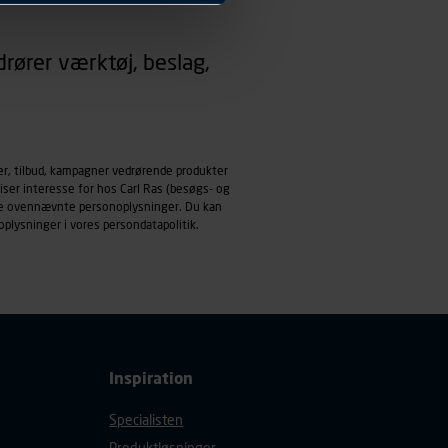
 dit foretrukne sprog, og den
rører værktøj, beslag,
emmeside og apps med
mål behandles der
derne, tidspunkt, hvad der
enhedstype (computer,
er, tilbud, kampagner vedrørende produkter
iser interesse for hos Carl Ras (besøgs- og
ehandling af
ndle ovennævnte personoplysninger. Du kan
oplysninger i vores
persondatapolitik
.
Inspiration
Specialisten