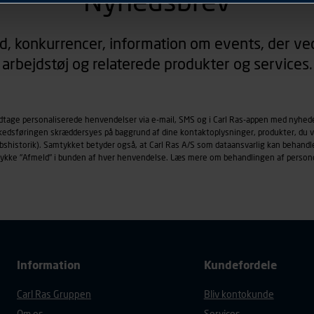
Nyhedsbrev
rer sig på. Til dette formål behandles der personoplysninger om
d, konkurrencer, information om events, der ved
øringscookies med det formål at spore besøgende på vores hj
arbejdstøj og relaterede produkter og services.
under vise annoncer, der er relevante (profilering). Til dette for
af vores platforme (hjemmeside og app), herunder færden på si
r besøges, browsertype, søgeord, IP-adresse, informationer om 
tures, der anvendes.
odtage personaliserede henvendelser via e-mail, SMS og i Carl Ras-appen med nyhed
rkedsføringen skræddersyes på baggrund af dine kontaktoplysninger, produkter, du v
es
persondatapolitik
, der indeholder yderligere information om b
købshistorik). Samtykket betyder også, at Carl Ras A/S som dataansvarlig kan beha
trykke "Afmeld" i bunden af hver henvendelse. Læs mere om behandlingen af person
Information
Kundefordele
Carl Ras Gruppen
Bliv kontokunde