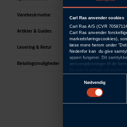
Størrelse
Varebeskrivelse
Carl Ras anvender cookies
Carl Ras A/S (CVR 70587114) 
Farve
Artikler & Guides
Carl Ras anvender forskellig
markedsføringscookies), som
Køn
læse mere herom under "Deta
Levering & Retur
Nedenfor kan du give samtykk
se all specifikationer
appen fungerer. Dit samtykke
Betalingsmuligheder
personoplysninger til de form
Du kan til enhver tid ændre e
om blokering og sletning af c
Samtykkevalg
Statistikcookies
Nødvendig
Carl Ras anvender statistikco
hjemmeside og apps, herunde
finde. Til dette formål beha
færden på siderne, tidspunkt
informationer om enhedstype
Præferencer
Carl Ras anvender præferenc