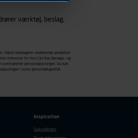
 dit foretrukne sprog, og den
rører værktøj, beslag,
emmeside og apps med
mål behandles der
derne, tidspunkt, hvad der
enhedstype (computer,
er, tilbud, kampagner vedrørende produkter
iser interesse for hos Carl Ras (besøgs- og
ehandling af
ndle ovennævnte personoplysninger. Du kan
oplysninger i vores
persondatapolitik
.
Inspiration
Specialisten