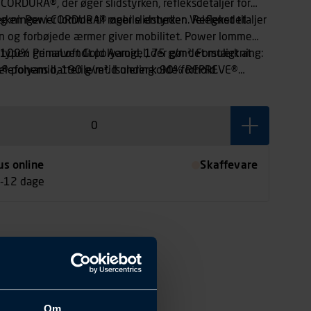
 CORDURA®, der øger slidstyrken, refleksdetaljer for
g en Power lomme til mobile enheder. Velegnet til
ærkninger i CORDURA® øger slidstyrken. Refleksdetaljer
n og forbøjede ærmer giver mobilitet. Power lomme
 typen PrimaLoft Gold Aerogel, der gør det muligt at
 100% genanvendt polyamid, 175 g/m². Forstærkning:
lefonens batterilevetid under kolde forhold.
polyamid, 190 g/m². Isolering: 90% REPREVE®
håndvarmende sidelommer med lynlås, 1 brystlomme
ester/10% genanvendt polyester/120 g/m² i krop og
id-badgeholder (samme som Power lomme).
% polyamid.
blyantlomme med plads til 2 blyanter, 1 lomme med
omme af mesh til opbevaring, 1 ekstra opbevaringslomme
us online
Skaffevare
7-12 dage
Om