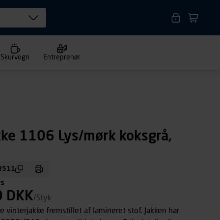
Skurvogn
Entreprenør
kke 1106 Lys/mørk koksgrå,
3511
ms
0 DKK
/Styk
 vinterjakke fremstillet af lamineret stof. Jakken har