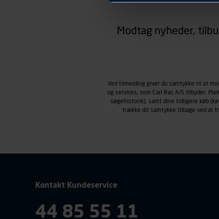
hjemmesiden ser ud eller opfø
region, du befinder dig i.
Modtag nyheder, tilbu
Markedsføringscookies
Carl Ras anvender markedsf
henblik på markedsføring, her
personoplysninger om brugen 
klikkes på, sider/indhold de
smartphone mv.) samt de fea
Ved tilmelding giver du samtykke til at m
og services, som Carl Ras A/S tilbyder. Ma
Vi henviser endvidere til vor
søgehistorik), samt dine tidligere køb (
personoplysninger.
trække dit samtykke tilbage ved at 
Kontakt Kundeservice
44 85 55 11