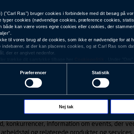
("Carl Ras") bruger cookies i forbindelse med dit besøg på vor
Herre
e typer cookies (nødvendige cookies, præference cookies, statis
 både kan være vores egne cookies eller cookies, der stammer f
ljer".
e til vores brug af de cookies, som ikke er nødvendige for at 
 indebærer, at der kan placeres cookies, og at Carl Ras som da
ål, der er angivet nedenfor.
ller trække dit samtykke tilbage her
Cookiepolitik
. Under "Om" k
ookies.
Præferencer
Statistik
okies med det formål at optimere design, brugervenlighed og eff
r analyser af, hvilke oplysninger der er mest populære, og so
ndles der personoplysninger om brugen af vores platforme (hjemm
, hvad der klikkes på, sider/indhold der besøges, browsertype, 
Nyhedsbrev
 (computer, smartphone mv.) samt de features, der anvendes.
Nej tak
ecookies for at vores hjemmeside kan huske oplysninger, der
d, konkurrencer, information om events, der ved
rer sig på. Til dette formål behandles der personoplysninger om
arbejdstøj og relaterede produkter og services.