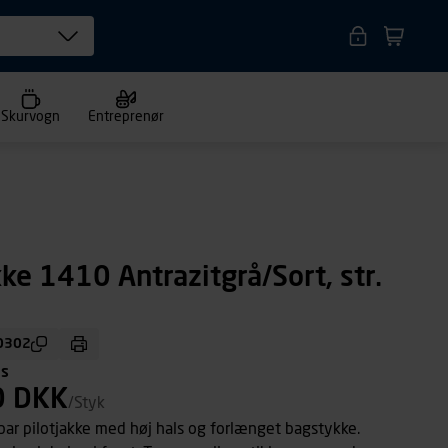
Skurvogn
Entreprenør
ke 1410 Antrazitgrå/Sort, str.
0302
ms
0 DKK
/Styk
ar pilotjakke med høj hals og forlænget bagstykke.