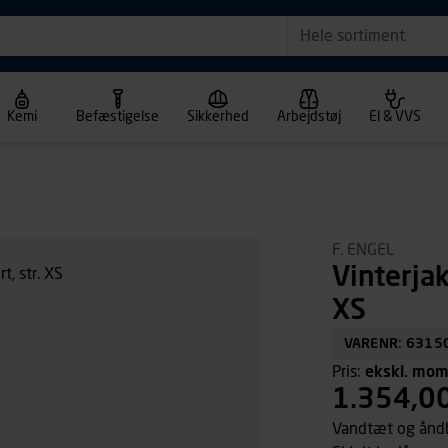
Hele sortiment
Kemi
Befæstigelse
Sikkerhed
Arbejdstøj
El & VVS
F. ENGEL
Vinterjak
XS
VARENR: 6315
Pris:
ekskl. mo
1.354,0
Vandtæt og åndb