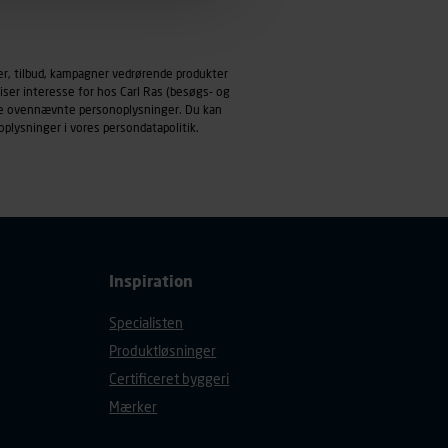
emmeside og apps med
mål behandles der
er, tilbud, kampagner vedrørende produkter
derne, tidspunkt, hvad der
iser interesse for hos Carl Ras (besøgs- og
enhedstype (computer,
ndle ovennævnte personoplysninger. Du kan
oplysninger i vores
persondatapolitik
.
ehandling af
Inspiration
Specialisten
Produktløsninger
Certificeret byggeri
Mærker