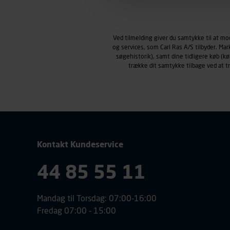
Markedsføringscookies
Carl Ras anvender markedsf
henblik på markedsføring, her
Ved tilmelding giver du samtykke til at m
personoplysninger om brugen 
og services, som Carl Ras A/S tilbyder. Ma
klikkes på, sider/indhold de
søgehistorik), samt dine tidligere køb (
smartphone mv.) samt de fea
trække dit samtykke tilbage ved at 
Vi henviser endvidere til vor
personoplysninger.
Kontakt Kundeservice
44 85 55 11
Mandag til Torsdag: 07:00-16:00
Fredag 07:00 - 15:00