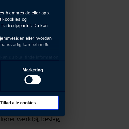
es hjemmeside eller app.
tikcookies og
ra tredjeparter. Du kan
hjemmesiden eller hvordan
taansvarlig kan behandle
an du bl.a. finde information
Marketing
ektiviteten af vores
m derfor skal være nemme at
eside og app), herunder
søgeord, IP-adresse,
Tillad alle cookies
 ændrer den måde
rører værktøj, beslag,
 dit foretrukne sprog, og den