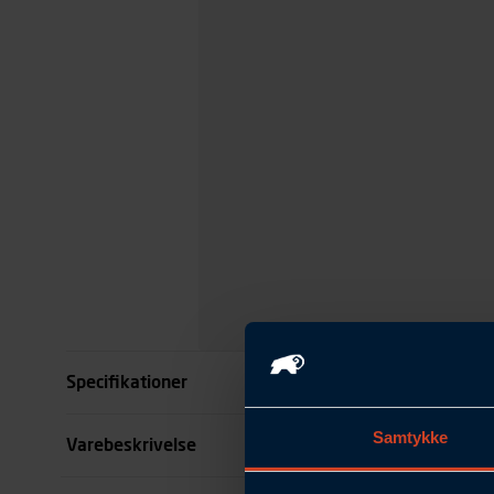
Specifikationer
Samtykke
Størrelse
Varebeskrivelse
Farve