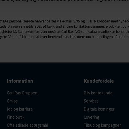
øringscookies med det formål at spore besøgende på vores hj
under vise annoncer, der er relevante (profilering). Til dette for
odtage personaliserede henvendelser via e-mail, SMS og i Carl Ras-appen med nyhed
af vores platforme (hjemmeside og app), herunder færden på si
rkedsføringen skræddersyes på baggrund af dine kontaktoplysninger, produkter, du v
r besøges, browsertype, søgeord, IP-adresse, informationer om 
købshistorik). Samtykket betyder også, at Carl Ras A/S som dataansvarlig kan beha
tures, der anvendes.
trykke "Afmeld" i bunden af hver henvendelse. Læs mere om behandlingen af person
es
persondatapolitik
, der indeholder yderligere information om b
Information
Kundefordele
Carl Ras Gruppen
Bliv kontokunde
Om os
Services
Job og karriere
Digitale løsninger
Find butik
Levering
Ofte stillede spørgsmål
Tilbud og kampagner