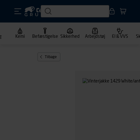
g
Kemi
Befæstigelse
Sikkerhed
Arbejdstøj
El & VVS
S
Tilbage