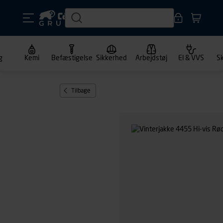
g
Kemi
Befæstigelse
Sikkerhed
Arbejdstøj
El & VVS
S
Tilbage