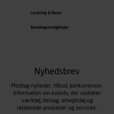
Køn
Levering & Retur
se all spec
Betalingsmuligheder
Nyhedsbrev
Modtag nyheder, tilbud, konkurrencer,
information om events, der vedrører
værktøj, beslag, arbejdstøj og
relaterede produkter og services.