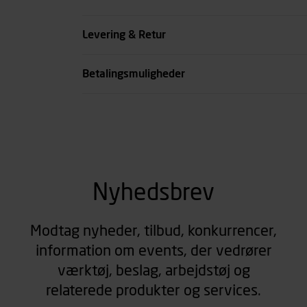
Køn
Levering & Retur
se all spec
Betalingsmuligheder
Nyhedsbrev
Modtag nyheder, tilbud, konkurrencer,
information om events, der vedrører
værktøj, beslag, arbejdstøj og
relaterede produkter og services.