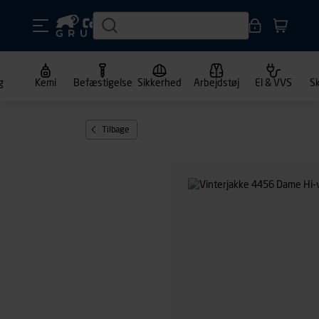
g
Kemi
Befæstigelse
Sikkerhed
Arbejdstøj
El & VVS
S
Tilbage