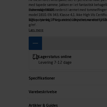
Air mesh foret vinterjakke, der er perfekt at have på 
med tapede sømme. Jakken er i et fantastisk behagelig
damemodel 4408.
Indvendig ribkant nederst i ærmet med tommelfinger
model 1810. EN 343, Klasse 4,1. Ikke High Vis Certifice
logomontering. 4-vejs stretch. Brystlomme med lynlås.
83% polyamid, 17% spandex, lamineret, vandtæt 15.000 mm, vindtæt, åndbarhed Ret 11,3, stretch, 170
g/m².
læs mere
Lagerstatus online
Levering 7-12 dage
Specifikationer
Størrelse
Varebeskrivelse
Farve
Artikler & Guides