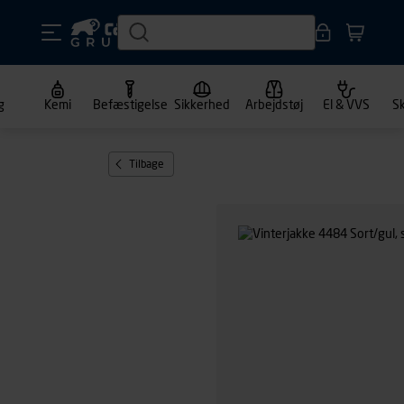
g
Kemi
Befæstigelse
Sikkerhed
Arbejdstøj
El & VVS
S
Tilbage