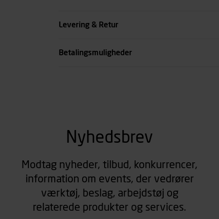
Køn
Levering & Retur
se all spec
Betalingsmuligheder
Nyhedsbrev
Modtag nyheder, tilbud, konkurrencer,
information om events, der vedrører
værktøj, beslag, arbejdstøj og
relaterede produkter og services.