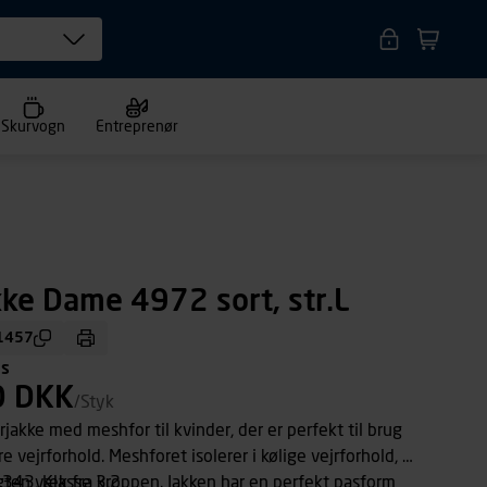
Skurvogn
Entreprenør
kke Dame 4972 sort, str.L
1457
ms
0 DKK
/Styk
rjakke med meshfor til kvinder, der er perfekt til brug
re vejrforhold. Meshforet isolerer i kølige vejrforhold, og
gten væk fra kroppen. Jakken har en perfekt pasform
 343, Klasse 3,2.