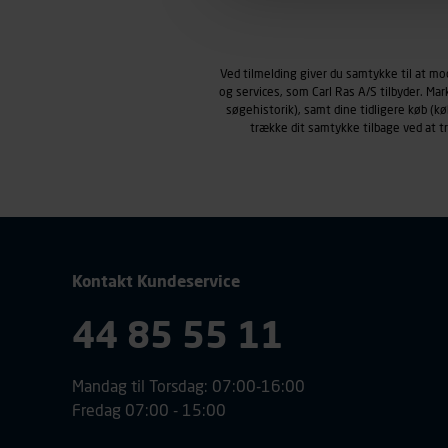
Markedsføringscookies
Carl Ras anvender markedsf
henblik på markedsføring, her
Ved tilmelding giver du samtykke til at m
personoplysninger om brugen 
og services, som Carl Ras A/S tilbyder. Ma
klikkes på, sider/indhold de
søgehistorik), samt dine tidligere køb (
smartphone mv.) samt de fea
trække dit samtykke tilbage ved at 
Vi henviser endvidere til vor
personoplysninger.
Kontakt Kundeservice
44 85 55 11
Mandag til Torsdag: 07:00-16:00
Fredag 07:00 - 15:00