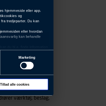
es hjemmeside eller app.
tikcookies og
ra tredjeparter. Du kan
hjemmesiden eller hvordan
taansvarlig kan behandle
an du bl.a. finde information
Marketing
ektiviteten af vores
m derfor skal være nemme at
eside og app), herunder
søgeord, IP-adresse,
Tillad alle cookies
 ændrer den måde
rører værktøj, beslag,
 dit foretrukne sprog, og den