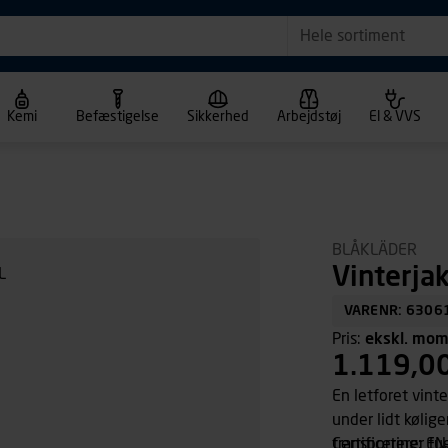
Hele sortiment
Kemi
Befæstigelse
Sikkerhed
Arbejdstøj
El & VVS
BLÅKLÄDER
Vinterja
VARENR: 6306
Pris:
ekskl. mo
1.119,0
En letforet vinte
under lidt kølige
transporterer fu
Certificering: EN