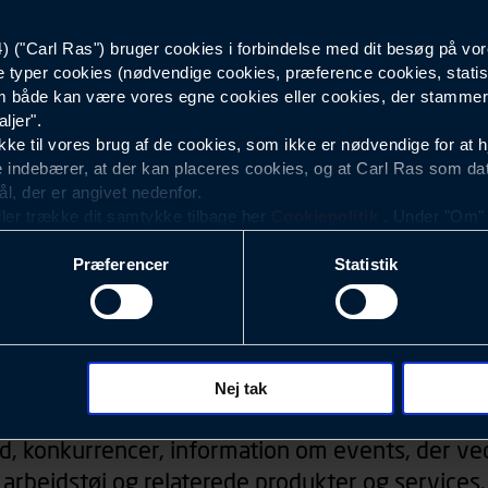
("Carl Ras") bruger cookies i forbindelse med dit besøg på vor
Dame
e typer cookies (nødvendige cookies, præference cookies, statis
 både kan være vores egne cookies eller cookies, der stammer f
ljer".
e til vores brug af de cookies, som ikke er nødvendige for at 
 indebærer, at der kan placeres cookies, og at Carl Ras som da
ål, der er angivet nedenfor.
ller trække dit samtykke tilbage her
Cookiepolitik
. Under "Om" k
ookies.
Præferencer
Statistik
okies med det formål at optimere design, brugervenlighed og eff
r analyser af, hvilke oplysninger der er mest populære, og so
ndles der personoplysninger om brugen af vores platforme (hjemm
, hvad der klikkes på, sider/indhold der besøges, browsertype, 
Nyhedsbrev
 (computer, smartphone mv.) samt de features, der anvendes.
Nej tak
ecookies for at vores hjemmeside kan huske oplysninger, der
d, konkurrencer, information om events, der ved
rer sig på. Til dette formål behandles der personoplysninger om
arbejdstøj og relaterede produkter og services.