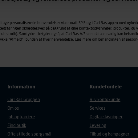
øringscookies med det formål at spore besøgende på vores hj
under vise annoncer, der er relevante (profilering). Til dette for
odtage personaliserede henvendelser via e-mail, SMS og i Carl Ras-appen med nyhed
af vores platforme (hjemmeside og app), herunder færden på si
rkedsføringen skræddersyes på baggrund af dine kontaktoplysninger, produkter, du v
r besøges, browsertype, søgeord, IP-adresse, informationer om 
købshistorik). Samtykket betyder også, at Carl Ras A/S som dataansvarlig kan beha
tures, der anvendes.
trykke "Afmeld" i bunden af hver henvendelse. Læs mere om behandlingen af person
es
persondatapolitik
, der indeholder yderligere information om b
Information
Kundefordele
Carl Ras Gruppen
Bliv kontokunde
Om os
Services
Job og karriere
Digitale løsninger
Find butik
Levering
Ofte stillede spørgsmål
Tilbud og kampagner