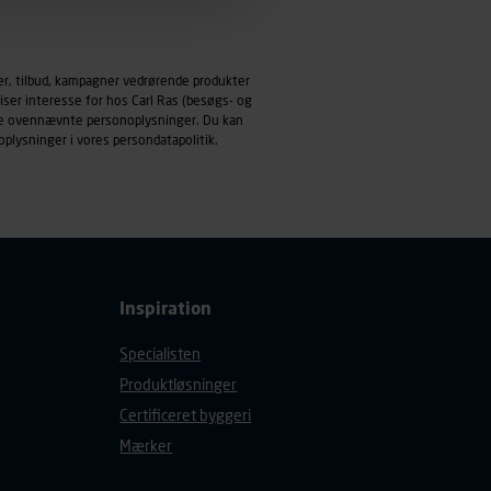
emmeside og apps med
mål behandles der
er, tilbud, kampagner vedrørende produkter
derne, tidspunkt, hvad der
iser interesse for hos Carl Ras (besøgs- og
enhedstype (computer,
ndle ovennævnte personoplysninger. Du kan
oplysninger i vores
persondatapolitik
.
ehandling af
Inspiration
Specialisten
Produktløsninger
Certificeret byggeri
Mærker