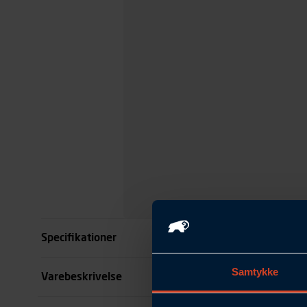
Specifikationer
Samtykke
Størrelse
Varebeskrivelse
Farve