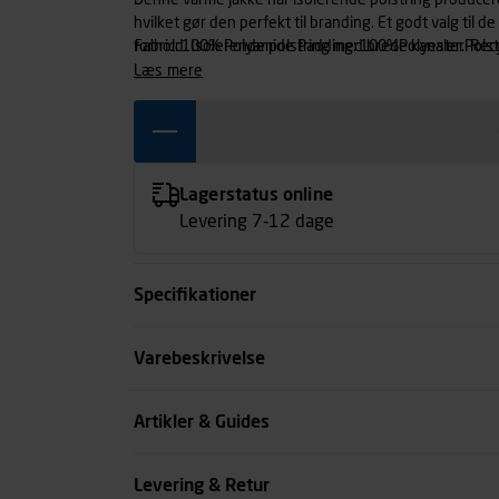
Denne varme jakke har isolerende polstring produceret
hvilket gør den perfekt til branding. Et godt valg til 
forhold. Isolerende polstring med brede kanaler.Polst
Fabric: 100% Polyamide Padding: 100%Polyester-Recy
læs mere
Lagerstatus online
Levering 7-12 dage
Specifikationer
Farve
Varebeskrivelse
Størrelse
Artikler & Guides
Køn
Levering & Retur