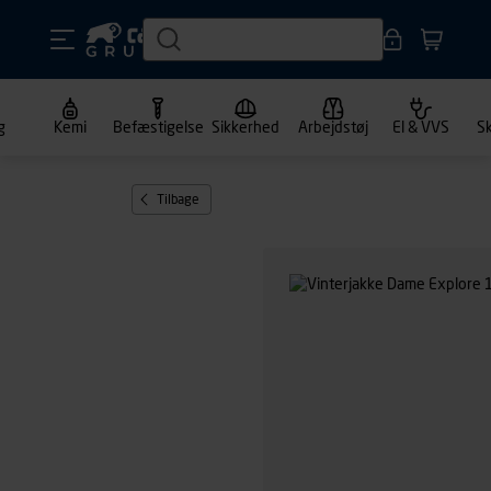
g
Kemi
Befæstigelse
Sikkerhed
Arbejdstøj
El & VVS
S
Tilbage