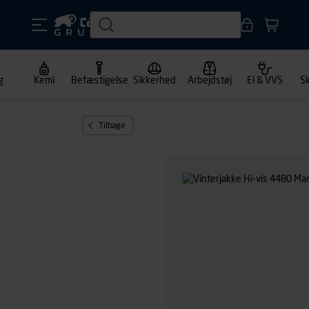
g
Kemi
Befæstigelse
Sikkerhed
Arbejdstøj
El & VVS
S
Tilbage