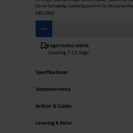
En meget slidstærk high vis vinterjakke. Jakken har 
har en behagelig, rummelig pasform for ekstra komfort
høreværn. Certificeret i henhold til EN ISO 20471 Kla
læs mere
damemodel 4470.
Lagerstatus online
Levering 7-12 dage
Specifikationer
Størrelse
Varebeskrivelse
Farve
Artikler & Guides
Køn
Levering & Retur
se all spec