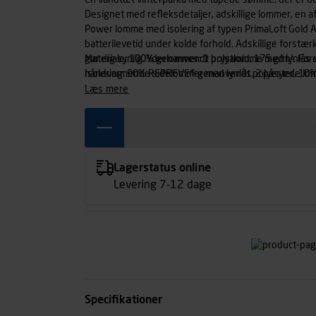
En vandtæt vinterparka med tapede sømme, der er desig
Designet med refleksdetaljer, adskillige lommer, en 
Power lomme med isolering af typen PrimaLoft Gold A
batterilevetid under kolde forhold. Adskillige forstæ
gør dig synlig. Yderlommer: 1 brystlomme med lynlå
Materiale: 100% genanvendt polyamid, 175 g/m². Fo
håndvarmende sidelommer med lynlås, 2 påsyede lo
Isolering: 90% REPREVE® genanvendt polyester, 10% 
Inderlommer: 1 lomme med lynlås, 1 sidelomme af me
ærmer, 60 g/m² i hætte. For: 100% polyamid.
læs mere
Lagerstatus online
Levering 7-12 dage
Specifikationer