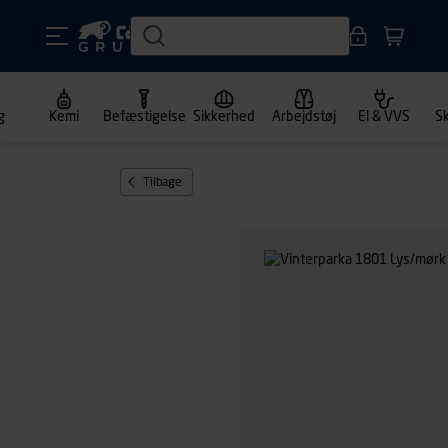
g
Kemi
Befæstigelse
Sikkerhed
Arbejdstøj
El & VVS
S
Tilbage