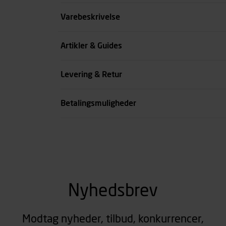
Størrelse
Varebeskrivelse
Farve
Artikler & Guides
Køn
Levering & Retur
se all spec
Betalingsmuligheder
Nyhedsbrev
Modtag nyheder, tilbud, konkurrencer,