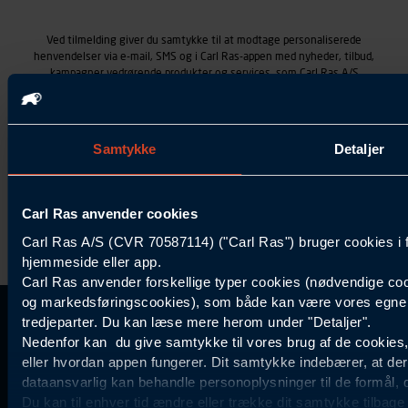
Ved tilmelding giver du samtykke til at modtage personaliserede
henvendelser via e-mail, SMS og i Carl Ras-appen med nyheder, tilbud,
kampagner vedrørende produkter og services, som Carl Ras A/S
tilbyder. Markedsføringen skræddersyes på baggrund af dine
kontaktoplysninger, produkter, du viser interesse for hos Carl Ras
(besøgs- og søgehistorik), samt dine tidligere køb (købshistorik).
Samtykket betyder også, at Carl Ras A/S som dataansvarlig kan
Samtykke
Detaljer
behandle ovennævnte personoplysninger. Du kan trække dit
samtykke tilbage ved at trykke "Afmeld" i bunden af hver
henvendelse. Læs mere om behandlingen af personoplysninger i
vores
persondatapolitik
.
Carl Ras anvender cookies
Carl Ras A/S (CVR 70587114) ("Carl Ras") bruger cookies i 
hjemmeside eller app.
Carl Ras anvender forskellige typer cookies (nødvendige coo
og markedsføringscookies), som både kan være vores egne c
tredjeparter. Du kan læse mere herom under "Detaljer".
Kontakt Kundeservice
Information
Kundefordele
Inspiration
Carl Ras Gruppen
Bliv kontokunde
Specialisten
Nedenfor kan du give samtykke til vores brug af de cookies
44 85 55
eller hvordan appen fungerer. Dit samtykke indebærer, at de
Om os
Services
Produktløsninger
dataansvarlig kan behandle personoplysninger til de formål, 
11
Job og karriere
Digitale løsninger
Certificeret byggeri
Du kan til enhver tid ændre eller trække dit samtykke tilbage