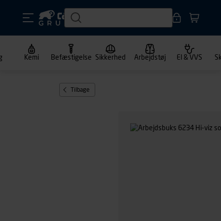
g
Kemi
Befæstigelse
Sikkerhed
Arbejdstøj
El & VVS
S
Tilbage