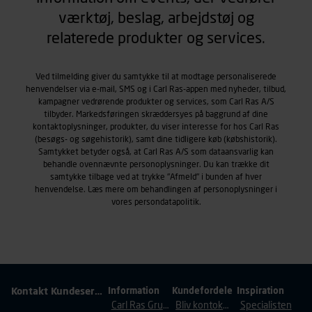
r
s
t
værktøj, beslag, arbejdstøj og
e
k
e
s
relaterede produkter og services.
e
t
b
l
.
u
i
Ved tilmelding giver du samtykke til at modtage personaliserede
t
d
henvendelser via e-mail, SMS og i Carl Ras-appen med nyheder, tilbud,
i
kampagner vedrørende produkter og services, som Carl Ras A/S
i
k
tilbyder. Markedsføringen skræddersyes på baggrund af dine
n
k
kontaktoplysninger, produkter, du viser interesse for hos Carl Ras
h
e
(besøgs- og søgehistorik), samt dine tidligere køb (købshistorik).
v
Samtykket betyder også, at Carl Ras A/S som dataansvarlig kan
r
behandle ovennævnte personoplysninger. Du kan trække dit
e
.
samtykke tilbage ved at trykke "Afmeld" i bunden af hver
r
henvendelse. Læs mere om behandlingen af personoplysninger i
d
vores
persondatapolitik
.
a
g
.
Kontakt Kundeservice
Information
Kundefordele
Inspiration
Carl Ras Gruppen
Bliv kontokunde
Specialisten