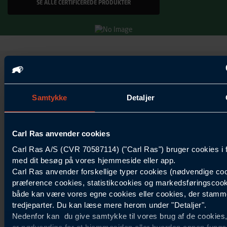
SE ALLE CERTIFICEREDE PRODUKTER
Samtykke
Detaljer
S
S
V
K
Carl Ras anvender cookies
e
i
i
o
a
k
h
m
Carl Ras A/S (CVR 70587114) ("Carl Ras") bruger cookies i 
l
k
a
p
med dit besøg på vores hjemmeside eller app.
Carl Ras anvender forskellige typer cookies (nødvendige coo
l
e
r
e
præference cookies, statistikcookies og markedsføringscoo
e
r
d
t
både kan være vores egne cookies eller cookies, der stamme
d
o
e
e
tredjeparter. Du kan læse mere herom under "Detaljer".
i
g
t
n
Nedenfor kan du give samtykke til vores brug af de cookies
n
h
,
t