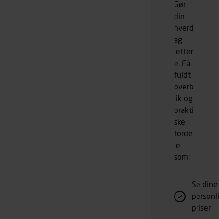
Gør
Spar
din
masser af
hverd
penge på
ag
restpartier
letter
eller
e. Få
udgåede
fuldt
varer så
overb
længe
lager
lik og
haves. Se
prakti
vores store
ske
udvalg og
forde
køb her
le
som:
Se dine
personl
priser