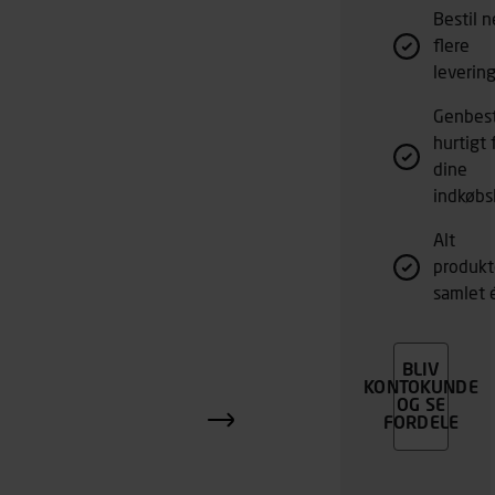
Bestil n
flere
leverin
Genbest
hurtigt 
dine
indkøbsl
Alt
produk
samlet 
BLIV
KONTOKUNDE
OG SE
FORDELE