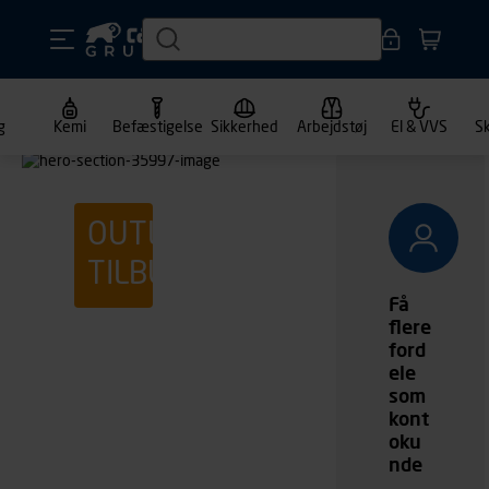
g
Kemi
Befæstigelse
Sikkerhed
Arbejdstøj
El & VVS
S
OUTLET
TILBUD
Få
flere
Stor
ford
ele
e
som
kont
raba
oku
nde
tter!