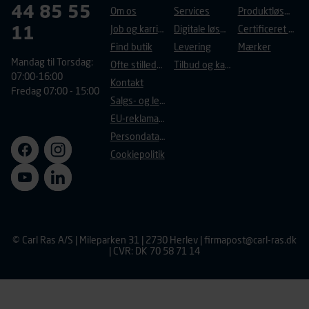
44 85 55
Om os
Services
Produktløsninger
11
Job og karriere
Digitale løsninger
Certificeret byggeri
Find butik
Levering
Mærker
Mandag til Torsdag:
Ofte stillede spørgsmål
Tilbud og kampagner
07:00-16:00
Kontakt
Fredag 07:00 - 15:00
Salgs- og leveringsbetingelser
EU-reklamationsret
Persondatapolitik
Cookiepolitik
© Carl Ras A/S | Mileparken 31 | 2730 Herlev |
firmapost@carl-ras.dk
| CVR: DK 70 58 71 14