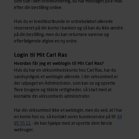
som står i den ordrekvittering, du har modtaget på e-mail
efter din bestilling online.
Hvis du er kreditkortkunde er ordrebeløbet allerede
reserveret på din konto i banken og så kan du ikke ændre
på din bestilling, men du kan returnere varerne og
efterfølgende afgive en ny ordre.
Login til Mit Carl Ras
Hvordan får jeg et weblogin til Mit Carl Ras?
Hvis du har en virksomhedskonto hos Carl Ras, har du
sandsynligvis et weblogin allerede. I din virksomhed er
der udpeget en Administrator, som kan se og oprette
flere brugere og tildele rettigheder, så start med at
kontakte din virksomheds administrator.
Har din virksomhed ikke et weblogin, men du ved, at I har
en konto hos os, så kontakt vores kundeservice på tlf.
44
85 55 11
- de kan hjælpe med at oprette dem første
webruger.