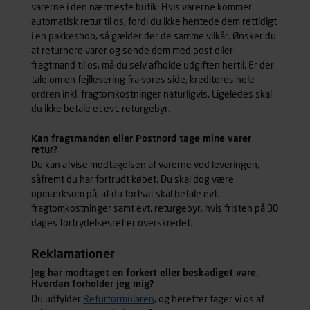
varerne i den nærmeste butik. Hvis varerne kommer
automatisk retur til os, fordi du ikke hentede dem rettidigt
i en pakkeshop, så gælder der de samme vilkår. Ønsker du
at returnere varer og sende dem med post eller
fragtmand til os, må du selv afholde udgiften hertil. Er der
tale om en fejllevering fra vores side, krediteres hele
ordren inkl. fragtomkostninger naturligvis. Ligeledes skal
du ikke betale et evt. returgebyr.
Kan fragtmanden eller Postnord tage mine varer
retur?
Du kan afvise modtagelsen af varerne ved leveringen,
såfremt du har fortrudt købet. Du skal dog være
opmærksom på, at du fortsat skal betale evt.
fragtomkostninger samt evt. returgebyr, hvis fristen på 30
dages fortrydelsesret er overskredet.
Reklamationer
Jeg har modtaget en forkert eller beskadiget vare.
Hvordan forholder jeg mig?
Du udfylder
Returformularen
, og herefter tager vi os af