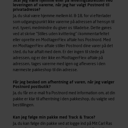
Skal jeg være hjemme eller på leveringsadressen ved
leveringen af varerne, når jeg har valgt Postnord til
privatadresse?
Ja, du skal være hjemme mellem kl. 8-18, for vi efterlader
som udgangspunkt ikke varerne på adressen af hensyn til
evt. tyveri, medmindre du giver os tilladelse. Dette gøres
ved at skrive ”Stilles uden kvittering” i kommentarfeltet
eller oprette en ModtagerFlex aftale hos Postnord. Med
en ModtagerFlex-aftale stiller Postnord dine varer på det
sted, du har aftalt med dem. Er der ingen til stede på
adressen, og er der ikke en ModtagerFlex-aftale på
adressen, tages varerne med igen og afleveres i den
nærmeste pakkeshop til din adresse.
Får jeg besked om afhentning af varen, når jeg vælger
Postnord postbutik?
Ja, du får en e-mail fra Postnord med information om, at din
pakke er klar til afhentning i den pakkeshop, du valgte ved
bestillingen.
Kan jeg følge min pakke med Track & Trace?
Ja, du kan følge din pakke ved at logge ind på Mit Carl Ras