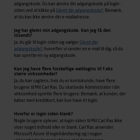
adgangskode. Du kan ændre din adgangskode på login-
siden ved at klikke på
Glemt din adgangskode?
. Bemærk,
at du kan ikke ændre din e-mailadresse.
Jeg har glemt min adgangskode. Kan jeg få den
tilsendt?
Ja, du går til login-siden og vælger
Glemt din
adgangskode?
, hvorefter vi sender en e-mail til dig, så du
kan oprette en ny adgangskode.
Kan jeg have flere forskellige weblogins til f.eks
større virksomheder?
Ja, du kan sagtens, hvis du er kontokunde, have flere
brugere til Mit Carl Ras. Du skal bede Administrator i din
virksomhed oprette flere brugere. Bemærk, at kunder, der
køber med kreditkort, kan kun have ét login.
Hvorfor er login siden blank?
Nogle brugere oplever, at login-siden til Mit Carl Ras ikke
viser noget indhold eller er blank. Carl Ras anvender
Microsoft Azure til loginhåndtering og i nogen