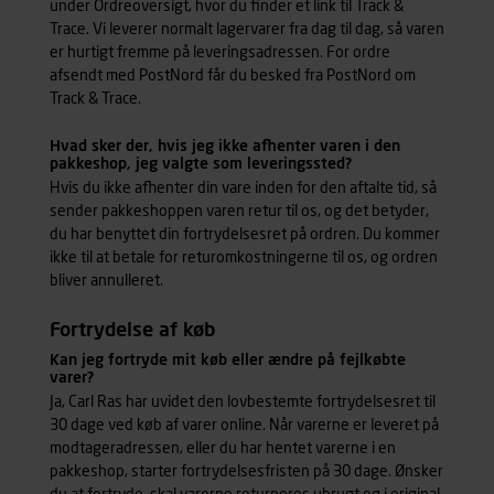
under Ordreoversigt, hvor du finder et link til Track &
Trace. Vi leverer normalt lagervarer fra dag til dag, så varen
er hurtigt fremme på leveringsadressen. For ordre
afsendt med PostNord får du besked fra PostNord om
Track & Trace.
Hvad sker der, hvis jeg ikke afhenter varen i den
pakkeshop, jeg valgte som leveringssted?
Hvis du ikke afhenter din vare inden for den aftalte tid, så
sender pakkeshoppen varen retur til os, og det betyder,
du har benyttet din fortrydelsesret på ordren. Du kommer
ikke til at betale for returomkostningerne til os, og ordren
bliver annulleret.
Fortrydelse af køb
Kan jeg fortryde mit køb eller ændre på fejlkøbte
varer?
Ja, Carl Ras har uvidet den lovbestemte fortrydelsesret til
30 dage ved køb af varer online. Når varerne er leveret på
modtageradressen, eller du har hentet varerne i en
pakkeshop, starter fortrydelsesfristen på 30 dage. Ønsker