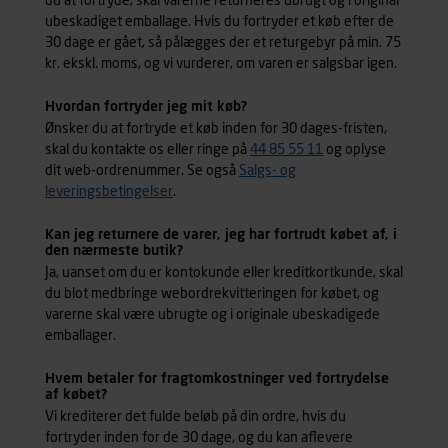
du at fortryde, skal varerne returneres ubrugt og i original
ubeskadiget emballage. Hvis du fortryder et køb efter de
30 dage er gået, så pålægges der et returgebyr på min. 75
kr. ekskl. moms, og vi vurderer, om varen er salgsbar igen.
Hvordan fortryder jeg mit køb?
Ønsker du at fortryde et køb inden for 30 dages-fristen,
skal du kontakte os eller ringe på
44 85 55 11
og oplyse
dit web-ordrenummer. Se også
Salgs- og
leveringsbetingelser
.
Kan jeg returnere de varer, jeg har fortrudt købet af, i
den nærmeste butik?
Ja, uanset om du er kontokunde eller kreditkortkunde, skal
du blot medbringe webordrekvitteringen for købet, og
varerne skal være ubrugte og i originale ubeskadigede
emballager.
Hvem betaler for fragtomkostninger ved fortrydelse
af købet?
Vi krediterer det fulde beløb på din ordre, hvis du
fortryder inden for de 30 dage, og du kan aflevere