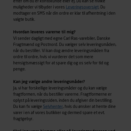
efter om du er kontokunde eller ej. Du kan se hvilke
muligheder vi tilbyder i vores
Leveringsoversigt
. Du
modtager en SMS når din ordre er klar til afhentning i den
valgte butik.
Hvordan leveres varerne til mig?
Vi sender dagligt med egne Carl Ras-varebiler, Danske
Fragtmænd og Postnord. Du vælger selv leveringsmåden,
når du bestiller. Vi kan dog ændre leveringsmåden fra
ordre til ordre, hvis vi vurderer det som mere
hensigtsmæssigt for at spare dig og os selv for tid og
penge.
Kan jeg vælge andre leveringsmåder?
Ja, vi har forskellige leveringsmåder og du kan vælge
fragtformen, når du bestiller varerne. Fragtformerne er
oplyst på leveringssiden, inden du afgiver din bestilling.
Du kan fx vælge
Selvhenter
, hvis du ønsker at hente dine
varer i en af vores butikker og dermed spare et evt.
fragtgebyr.