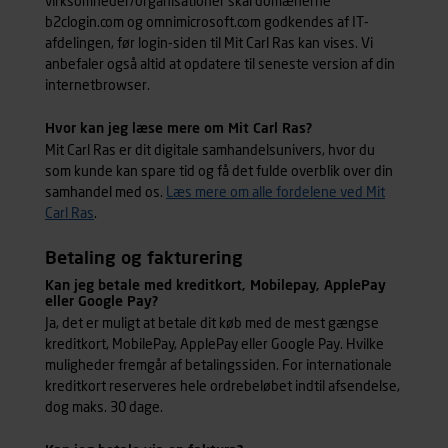
virksomheder/organisationer skal domænerne
b2clogin.com og omnimicrosoft.com godkendes af IT-
afdelingen, før login-siden til Mit Carl Ras kan vises. Vi
anbefaler også altid at opdatere til seneste version af din
internetbrowser.
Hvor kan jeg læse mere om Mit Carl Ras?
Mit Carl Ras er dit digitale samhandelsunivers, hvor du
som kunde kan spare tid og få det fulde overblik over din
samhandel med os.
Læs mere om alle fordelene ved Mit
Carl Ras
.
Betaling og fakturering
Kan jeg betale med kreditkort, Mobilepay, ApplePay
eller Google Pay?
Ja, det er muligt at betale dit køb med de mest gængse
kreditkort, MobilePay, ApplePay eller Google Pay. Hvilke
muligheder fremgår af betalingssiden. For internationale
kreditkort reserveres hele ordrebeløbet indtil afsendelse,
dog maks. 30 dage.