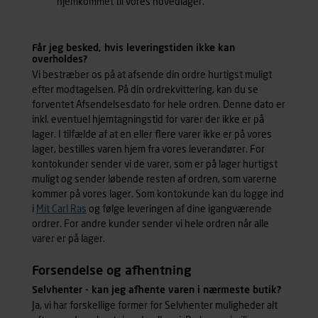
hjemkommet til vores hovedlager.
Får jeg besked, hvis leveringstiden ikke kan
overholdes?
Vi bestræber os på at afsende din ordre hurtigst muligt
efter modtagelsen. På din ordrekvittering, kan du se
forventet Afsendelsesdato for hele ordren. Denne dato er
inkl. eventuel hjemtagningstid for varer der ikke er på
lager. I tilfælde af at en eller flere varer ikke er på vores
lager, bestilles varen hjem fra vores leverandører. For
kontokunder sender vi de varer, som er på lager hurtigst
muligt og sender løbende resten af ordren, som varerne
kommer på vores lager. Som kontokunde kan du logge ind
i
Mit Carl Ras
og følge leveringen af dine igangværende
ordrer. For andre kunder sender vi hele ordren når alle
varer er på lager.
Forsendelse og afhentning
Selvhenter - kan jeg afhente varen i nærmeste butik?
Ja, vi har forskellige former for Selvhenter muligheder alt