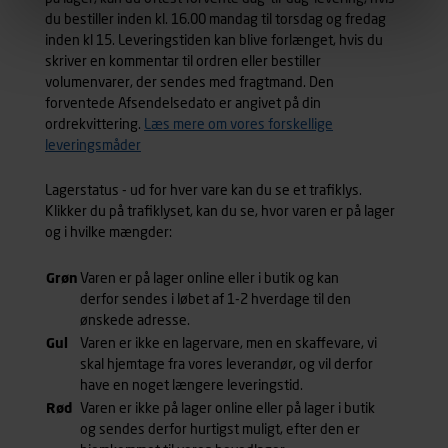
Præferencer
du bestiller inden kl. 16.00 mandag til torsdag og fredag
Carl Ras anvender præferencecookies for at vores
inden kl 15. Leveringstiden kan blive forlænget, hvis du
hjemmeside kan huske oplysninger, der ændrer den
skriver en kommentar til ordren eller bestiller
volumenvarer, der sendes med fragtmand. Den
måde hjemmesiden ser ud eller opfører sig på. Til dette
forventede Afsendelsedato er angivet på din
formål behandles der personoplysninger om dit
ordrekvittering.
Læs mere om vores forskellige
foretrukne sprog, og den region, du befinder dig i.
leveringsmåder
Markedsføringscookies
Carl Ras anvender markedsføringscookies med det
Lagerstatus - ud for hver vare kan du se et trafiklys.
formål at spore besøgende på vores hjemmeside og
Klikker du på trafiklyset, kan du se, hvor varen er på lager
apps med henblik på markedsføring, herunder vise
og i hvilke mængder:
annoncer, der er relevante (profilering). Til dette formål
behandles der personoplysninger om brugen af vores
Grøn
Varen er på lager online eller i butik og kan
platforme (hjemmeside og app), herunder færden på
derfor sendes i løbet af 1-2 hverdage til den
siderne, tidspunkt, hvad der klikkes på, sider/indhold der
ønskede adresse.
besøges, browsertype, søgeord, IP-adresse,
Gul
Varen er ikke en lagervare, men en skaffevare, vi
informationer om enhedstype (computer, smartphone
skal hjemtage fra vores leverandør, og vil derfor
mv.) samt de features, der anvendes.
have en noget længere leveringstid.
Vi henviser endvidere til vores
persondatapolitik
, der
Rød
Varen er ikke på lager online eller på lager i butik
indeholder yderligere information om behandling af
og sendes derfor hurtigst muligt, efter den er
personoplysninger.