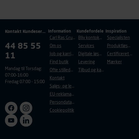
Kontakt Kundeservice
Information
Kundefordele
Inspiration
Carl Ras Gruppen
Bliv kontokunde
Specialisten
44 85 55
Om os
Services
Produktløsninger
11
Job og karriere
Digitale løsninger
Certificeret byggeri
Find butik
Levering
Mærker
Mandag til Torsdag:
Ofte stillede spørgsmål
Tilbud og kampagner
07:00-16:00
Kontakt
Fredag 07:00 - 15:00
Salgs- og leveringsbetingelser
EU-reklamationsret
Persondatapolitik
Cookiepolitik