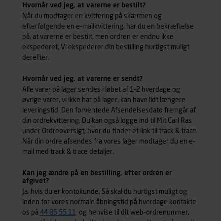
Hvornår ved jeg, at varerne er bestilt?
Når du modtager en kvittering på skærmen og
efterfølgende en e-mailkvittering, har du en bekræftelse
på, at varerne er bestilt, men ordren er endnu ikke
ekspederet. Vi ekspederer din bestilling hurtigst muligt
derefter.
Hvornår ved jeg, at varerne er sendt?
Alle varer på lager sendes i løbet af 1-2 hverdage og
øvrige varer, vi ikke har på lager, kan have lidt længere
leveringstid. Den forventede Afsendelsesdato fremgår af
din ordrekvittering. Du kan også logge ind til Mit Carl Ras
under Ordreoversigt, hvor du finder et link til track & trace.
Når din ordre afsendes fra vores lager modtager du en e-
mail med track & trace detaljer.
Kan jeg ændre på en bestilling, efter ordren er
afgivet?
Ja, hvis du er kontokunde. Så skal du hurtigst muligt og
inden for vores normale åbningstid på hverdage kontakte
os på
44 85 55 11
og henvise til dit web-ordrenummer,