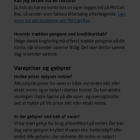
Kan jeg betale via en faktura?
Ja, hvis du har en konto hos os og er logget ind på Mit Carl
Ras, så sender vi en faktura til betaling efterfølgende.
Læs
mere om alle fordelene ved Mit Carl Ras
.
Hvornår trækkes pengene ved kreditkortkøb?
Ifølge dansk lovgivning må vi først trække pengene på din
konto, når vi sender varerne til dig. Det sker derfor samme
dag, vi sender varerne.
Varepriser og gebyrer
Hvilke priser oplyses online?
Alle oplyste priser for varer er både vist enten inkl. eller
ekskl. moms og er oplyst i danske kroner. Du kan ændre
visningen i højre hjørne på alle varer- og oversigtssider
ved at trykke på Vis priser inkl. eller ekskl. moms.
Er der gebyrer ved køb af varer?
Vi har intet gebyr for brug af kreditkort på nettet. Der kan
dog være gebyrer knyttet til varen eks. batteriafgift eller
andet. Alle gebyrer, der vedrører din ordre, er oplyst i