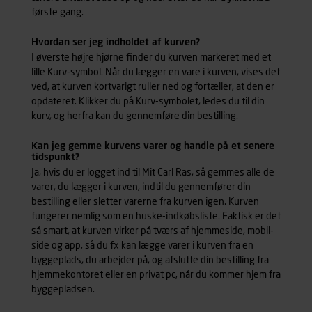
første gang.
Hvordan ser jeg indholdet af kurven?
I øverste højre hjørne finder du kurven markeret med et
lille Kurv-symbol. Når du lægger en vare i kurven, vises det
ved, at kurven kortvarigt ruller ned og fortæller, at den er
opdateret. Klikker du på Kurv-symbolet, ledes du til din
kurv, og herfra kan du gennemføre din bestilling.
Kan jeg gemme kurvens varer og handle på et senere
tidspunkt?
Ja, hvis du er logget ind til Mit Carl Ras, så gemmes alle de
varer, du lægger i kurven, indtil du gennemfører din
bestilling eller sletter varerne fra kurven igen. Kurven
fungerer nemlig som en huske-indkøbsliste. Faktisk er det
så smart, at kurven virker på tværs af hjemmeside, mobil-
side og app, så du fx kan lægge varer i kurven fra en
byggeplads, du arbejder på, og afslutte din bestilling fra
hjemmekontoret eller en privat pc, når du kommer hjem fra
byggepladsen.