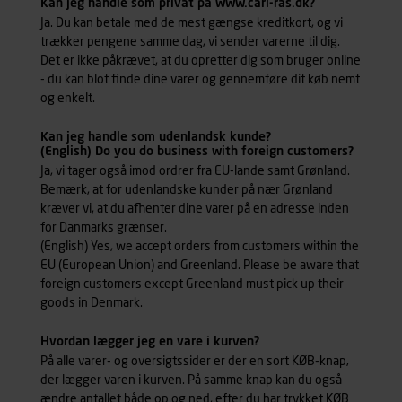
Kan jeg handle som privat på www.carl-ras.dk?
Ja. Du kan betale med de mest gængse kreditkort, og vi
trækker pengene samme dag, vi sender varerne til dig.
Det er ikke påkrævet, at du opretter dig som bruger online
- du kan blot finde dine varer og gennemføre dit køb nemt
og enkelt.
Kan jeg handle som udenlandsk kunde?
(English) Do you do business with foreign customers?
Ja, vi tager også imod ordrer fra EU-lande samt Grønland.
Bemærk, at for udenlandske kunder på nær Grønland
kræver vi, at du afhenter dine varer på en adresse inden
for Danmarks grænser.
(English) Yes, we accept orders from customers within the
EU (European Union) and Greenland. Please be aware that
foreign customers except Greenland must pick up their
goods in Denmark.
Hvordan lægger jeg en vare i kurven?
På alle varer- og oversigtssider er der en sort KØB-knap,
der lægger varen i kurven. På samme knap kan du også
ændre antallet både op og ned, efter du har trykket KØB