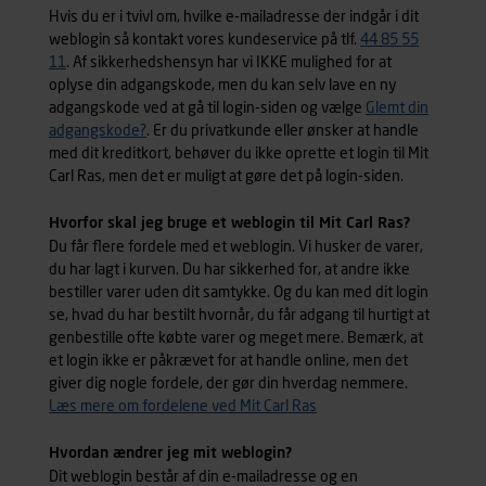
Hvis du er i tvivl om, hvilke e-mailadresse der indgår i dit
weblogin så kontakt vores kundeservice på tlf.
44 85 55
11
. Af sikkerhedshensyn har vi IKKE mulighed for at
oplyse din adgangskode, men du kan selv lave en ny
adgangskode ved at gå til login-siden og vælge
Glemt din
adgangskode?
. Er du privatkunde eller ønsker at handle
med dit kreditkort, behøver du ikke oprette et login til Mit
Carl Ras, men det er muligt at gøre det på login-siden.
Hvorfor skal jeg bruge et weblogin til Mit Carl Ras?
Du får flere fordele med et weblogin. Vi husker de varer,
du har lagt i kurven. Du har sikkerhed for, at andre ikke
bestiller varer uden dit samtykke. Og du kan med dit login
se, hvad du har bestilt hvornår, du får adgang til hurtigt at
genbestille ofte købte varer og meget mere. Bemærk, at
et login ikke er påkrævet for at handle online, men det
giver dig nogle fordele, der gør din hverdag nemmere.
Læs mere om fordelene ved Mit Carl Ras
Hvordan ændrer jeg mit weblogin?
Dit weblogin består af din e-mailadresse og en