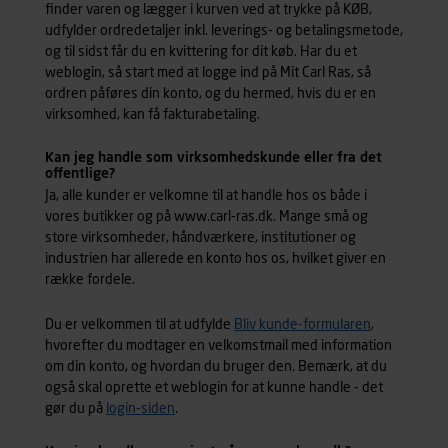
finder varen og lægger i kurven ved at trykke på KØB,
udfylder ordredetaljer inkl. leverings- og betalingsmetode,
og til sidst får du en kvittering for dit køb. Har du et
weblogin, så start med at logge ind på Mit Carl Ras, så
ordren påføres din konto, og du hermed, hvis du er en
virksomhed, kan få fakturabetaling.
Kan jeg handle som virksomhedskunde eller fra det
offentlige?
Ja, alle kunder er velkomne til at handle hos os både i
vores butikker og på www.carl-ras.dk. Mange små og
store virksomheder, håndværkere, institutioner og
industrien har allerede en konto hos os, hvilket giver en
række fordele.
Du er velkommen til at udfylde
Bliv kunde-formularen
,
hvorefter du modtager en velkomstmail med information
om din konto, og hvordan du bruger den. Bemærk, at du
også skal oprette et weblogin for at kunne handle - det
gør du på
login-siden
.