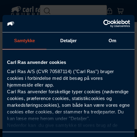
Kontakt
Vilkår og betingelser
Cookiepolitik
Samtykke
Detaljer
Om
Cookiepolitik
Carl Ras anvender cookies
Carl Ras A/S (CVR 70587114) ("Carl Ras") bruger
cookies i forbindelse med dit besøg på vores
hjemmeside eller app.
Carl Ras anvender forskellige typer cookies (nødvendige
cookies, præference cookies, statistikcookies og
markedsføringscookies), som både kan være vores egne
cookies eller cookies, der stammer fra tredjeparter. Du
kan læse mere herom under "Detaljer".
Nedenfor kan du give samtykke til vores brug af de
cookies, som ikke er nødvendige for at hjemmesiden